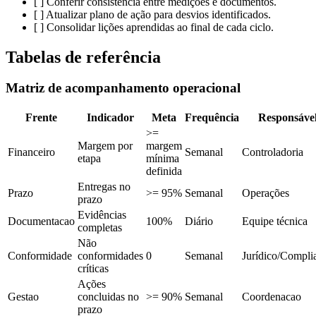
[ ] Conferir consistencia entre medições e documentos.
[ ] Atualizar plano de ação para desvios identificados.
[ ] Consolidar lições aprendidas ao final de cada ciclo.
Tabelas de referência
Matriz de acompanhamento operacional
Frente
Indicador
Meta
Frequência
Responsáve
>=
Margem por
margem
Financeiro
Semanal
Controladoria
etapa
mínima
definida
Entregas no
Prazo
>= 95%
Semanal
Operações
prazo
Evidências
Documentacao
100%
Diário
Equipe técnica
completas
Não
Conformidade
conformidades
0
Semanal
Jurídico/Compli
críticas
Ações
Gestao
concluidas no
>= 90%
Semanal
Coordenacao
prazo