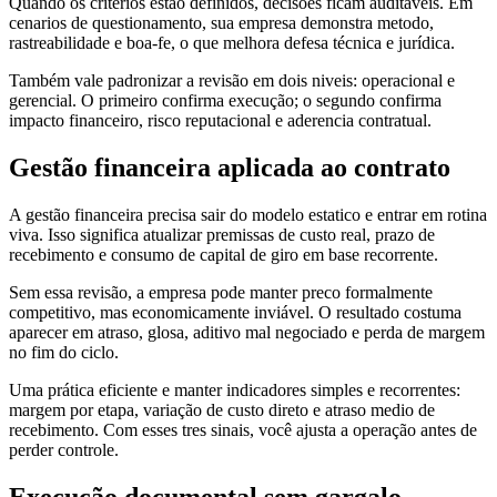
Quando os critérios estao definidos, decisões ficam auditaveis. Em
cenarios de questionamento, sua empresa demonstra metodo,
rastreabilidade e boa-fe, o que melhora defesa técnica e jurídica.
Também vale padronizar a revisão em dois niveis: operacional e
gerencial. O primeiro confirma execução; o segundo confirma
impacto financeiro, risco reputacional e aderencia contratual.
Gestão financeira aplicada ao contrato
A gestão financeira precisa sair do modelo estatico e entrar em rotina
viva. Isso significa atualizar premissas de custo real, prazo de
recebimento e consumo de capital de giro em base recorrente.
Sem essa revisão, a empresa pode manter preco formalmente
competitivo, mas economicamente inviável. O resultado costuma
aparecer em atraso, glosa, aditivo mal negociado e perda de margem
no fim do ciclo.
Uma prática eficiente e manter indicadores simples e recorrentes:
margem por etapa, variação de custo direto e atraso medio de
recebimento. Com esses tres sinais, você ajusta a operação antes de
perder controle.
Execução documental sem gargalo