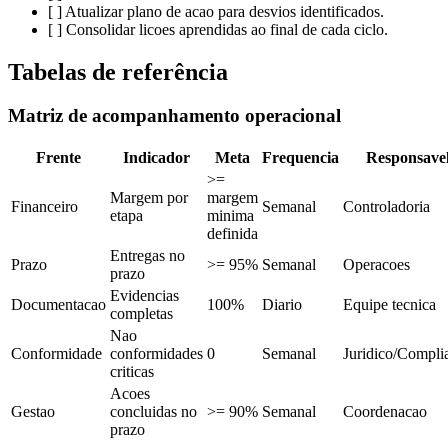
[ ] Atualizar plano de acao para desvios identificados.
[ ] Consolidar licoes aprendidas ao final de cada ciclo.
Tabelas de referência
Matriz de acompanhamento operacional
Frente
Indicador
Meta
Frequencia
Responsave
>=
Margem por
margem
Financeiro
Semanal
Controladoria
etapa
minima
definida
Entregas no
Prazo
>= 95%
Semanal
Operacoes
prazo
Evidencias
Documentacao
100%
Diario
Equipe tecnica
completas
Nao
Conformidade
conformidades
0
Semanal
Juridico/Compli
criticas
Acoes
Gestao
concluidas no
>= 90%
Semanal
Coordenacao
prazo