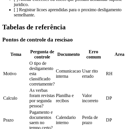
juridico.
[ ] Registrar licoes aprendidas para o proximo desligamento
semelhante.
Tabelas de referência
Pontos de controle da rescisao
Pergunta de
Erro
Tema
Documento
Area
controle
comum
O tipo de
desligamento
Comunicacao
Usar rito
Motivo
esta
RH
interna
errado
classificado
corretamente?
As verbas
foram revistas
Planilha e
Valor
Calculo
DP
por segunda
recibos
incorreto
pessoa?
Pagamento e
documentos
Calendario
Perda de
Prazo
DP
saem no
interno
prazo
tempo certo?