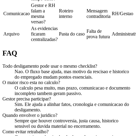
Gestor e RH
falam a
Roteiro
Mensagem
Comunicacao
RH/Gestao
mesma
interno
contraditoria
versao?
As evidencias
Falta de
Arquivo
ficaram
Pasta do caso
Administrat
prova futura
centralizadas?
FAQ
Todo desligamento pode usar o mesmo checklist?
Nao. O fluxo base ajuda, mas motivo da rescisao e historico
do empregado mudam pontos essenciais.
O maior risco esta no calculo?
O calculo pesa muito, mas prazo, comunicacao e documento
incompleto tambem geram passivo.
Gestor precisa participar?
Sim. Ele ajuda a alinhar fatos, cronologia e comunicacao do
desligamento.
Quando envolver o juridico?
Sempre que houver controversia, justa causa, historico
sensivel ou duvida material no encerramento.
Como evitar retrabalho?