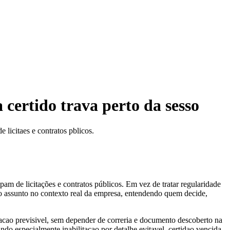
 certido trava perto da sesso
 licitaes e contratos pblicos.
ipam de licitações e contratos públicos. Em vez de tratar regularidade
r o assunto no contexto real da empresa, entendendo quem decide,
itacao previsivel, sem depender de correria e documento descoberto na
do especialmente inabilitacao por detalhe evitavel, certidao vencida