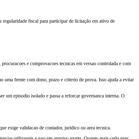
egularidade fiscal para participar de licitação em ativo de
es, procuracoes e comprovacoes tecnicas em versao controlada e com
o uma frente com dono, prazo e criterio de prova. Isso ajuda a evitar
 ser um episodio isolado e passa a reforcar governanca interna. O
 que exige validacao de contador, juridico ou area tecnica.
dencias utilizaveis e nao em arquivo morto. Quanto mais cedo esse