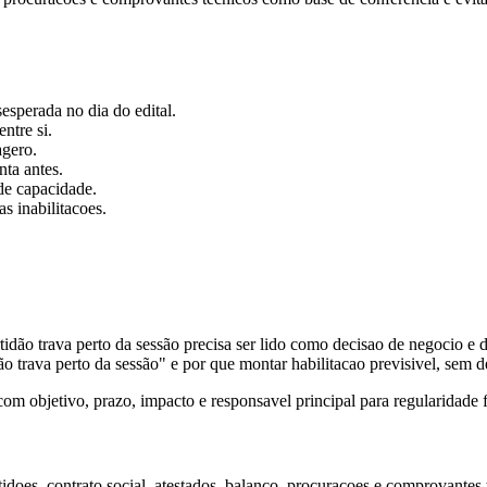
esperada no dia do edital.
ntre si.
agero.
ta antes.
de capacidade.
s inabilitacoes.
ertidão trava perto da sessão precisa ser lido como decisao de negocio e 
o trava perto da sessão" e por que montar habilitacao previsivel, sem 
objetivo, prazo, impacto e responsavel principal para regularidade fisc
oes, contrato social, atestados, balanco, procuracoes e comprovantes tecn