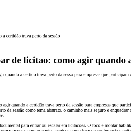
o a certidão trava perto da sessão
par de licitao: como agir quando a
agir quando a certido trava perto da sesso para empresas que participam de
mo agir quando a certidão trava perto da sessão para empresas que partic
a perto da sessão como tema abstrato, o caminho mais seguro e enquadra
se.
 documental para entrar ou escalar em licitacoes. O foco e montar habil
, procuracoes e comprovantes tecnicos como base de conferencia e evitan