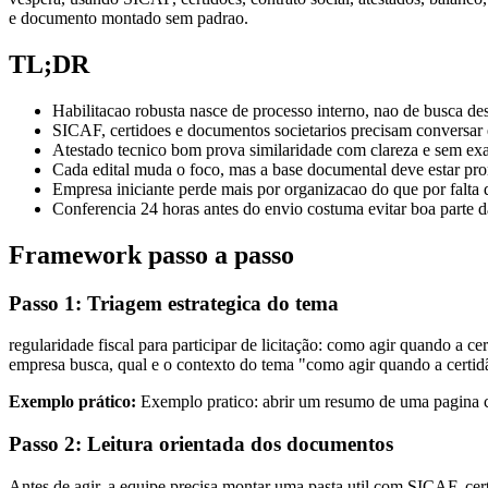
e documento montado sem padrao.
TL;DR
Habilitacao robusta nasce de processo interno, nao de busca des
SICAF, certidoes e documentos societarios precisam conversar e
Atestado tecnico bom prova similaridade com clareza e sem ex
Cada edital muda o foco, mas a base documental deve estar pron
Empresa iniciante perde mais por organizacao do que por falta 
Conferencia 24 horas antes do envio costuma evitar boa parte da
Framework passo a passo
Passo 1: Triagem estrategica do tema
regularidade fiscal para participar de licitação: como agir quando a c
empresa busca, qual e o contexto do tema "como agir quando a certidã
Exemplo prático:
Exemplo pratico: abrir um resumo de uma pagina com 
Passo 2: Leitura orientada dos documentos
Antes de agir, a equipe precisa montar uma pasta util com SICAF, certid