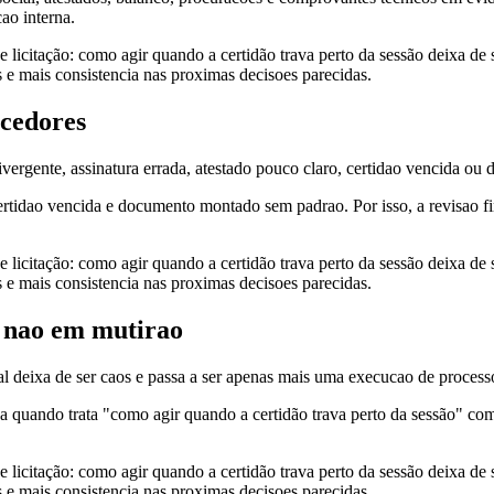
ao interna.
 de licitação: como agir quando a certidão trava perto da sessão deixa de
s e mais consistencia nas proximas decisoes parecidas.
ecedores
rgente, assinatura errada, atestado pouco claro, certidao vencida ou d
 certidao vencida e documento montado sem padrao. Por isso, a revisao
 de licitação: como agir quando a certidão trava perto da sessão deixa de
s e mais consistencia nas proximas decisoes parecidas.
e nao em mutirao
tal deixa de ser caos e passa a ser apenas mais uma execucao de process
eza quando trata "como agir quando a certidão trava perto da sessão" com
 de licitação: como agir quando a certidão trava perto da sessão deixa de
s e mais consistencia nas proximas decisoes parecidas.