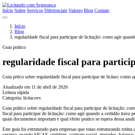
Início
Sobre
Serviços
Diferenciais
Valores
Blog
Contato
Início
Blog
regularidade fiscal para participar de licitação: como agir quand
Guia prático
regularidade fiscal para partici
Guia prtico sobre regularidade fiscal para participar de licitao: como 
Atualizado em 11 de abril de 2026
Leitura rápida
Categoria: licitacoes
Guia prático sobre regularidade fiscal para participar de licitação: co
fiscal para participar de licitação: como agir quando a certidão trav
quais documentos importam e qual efeito pratico se espera dessa anali
Este guia foi estruturado para empresas que estao estruturando rotina
vespera, usando SICAF, certidoes, contrato social, atestados, balanco