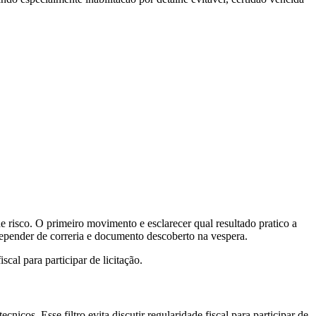
de risco. O primeiro movimento e esclarecer qual resultado pratico a
depender de correria e documento descoberto na vespera.
al para participar de licitação.
icos. Esse filtro evita discutir regularidade fiscal para participar de