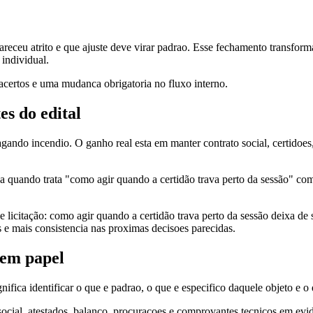
eceu atrito e que ajuste deve virar padrao. Esse fechamento transforma r
individual.
s acertos e uma mudanca obrigatoria no fluxo interno.
es do edital
agando incendio. O ganho real esta em manter contrato social, certido
eza quando trata "como agir quando a certidão trava perto da sessão" com
 de licitação: como agir quando a certidão trava perto da sessão deixa de
s e mais consistencia nas proximas decisoes parecidas.
 em papel
gnifica identificar o que e padrao, o que e especifico daquele objeto e o
 social, atestados, balanco, procuracoes e comprovantes tecnicos em evi