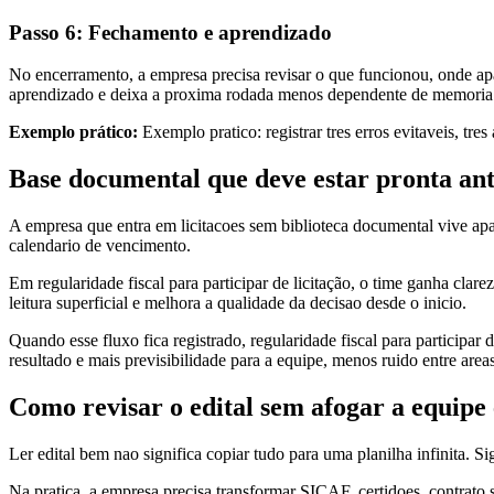
Passo 6: Fechamento e aprendizado
No encerramento, a empresa precisa revisar o que funcionou, onde apar
aprendizado e deixa a proxima rodada menos dependente de memoria 
Exemplo prático:
Exemplo pratico: registrar tres erros evitaveis, tre
Base documental que deve estar pronta ant
A empresa que entra em licitacoes sem biblioteca documental vive ap
calendario de vencimento.
Em regularidade fiscal para participar de licitação, o time ganha clar
leitura superficial e melhora a qualidade da decisao desde o inicio.
Quando esse fluxo fica registrado, regularidade fiscal para participar
resultado e mais previsibilidade para a equipe, menos ruido entre area
Como revisar o edital sem afogar a equipe
Ler edital bem nao significa copiar tudo para uma planilha infinita. Si
Na pratica, a empresa precisa transformar SICAF, certidoes, contrato