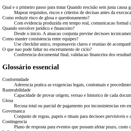
Qual e o primeiro passo para tratar Quando rescisão sem justa causa ge
Mapear requisitos, riscos e criterios de decisao antes da execuca
Como reduzir risco de glosa e questionamento?
Com evidencia produzida em tempo real, comunicacao formal de
Quando envolver juridico e financeiro?
Desde o inicio. A atuacao conjunta previne decisoes tecnicament
Como manter consistencia entre equipes?
Use checklist unico, responsaveis claros e reuniao de acompan
O que nao pode faltar no encerramento de ciclo?
Conferencia documental final, validacao financeira dos resultado
Glossário essencial
Conformidade
Aderencia pratica as exigencias legais, contratuais e procedimen
Rastreabilidade
Capacidade de provar origem, versao e historico de cada docu
Glosa
Recusa total ou parcial de pagamento por inconsistencias em e
Governanca
Conjunto de regras, papeis e rituais para decisoes previsiveis e 
Contingencia
Plano de resposta para eventos que possam afetar prazo, custo 