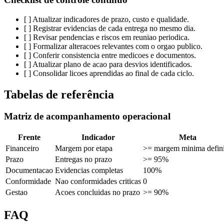
[ ] Atualizar indicadores de prazo, custo e qualidade.
[ ] Registrar evidencias de cada entrega no mesmo dia.
[ ] Revisar pendencias e riscos em reuniao periodica.
[ ] Formalizar alteracoes relevantes com o orgao publico.
[ ] Conferir consistencia entre medicoes e documentos.
[ ] Atualizar plano de acao para desvios identificados.
[ ] Consolidar licoes aprendidas ao final de cada ciclo.
Tabelas de referência
Matriz de acompanhamento operacional
Frente
Indicador
Meta
Financeiro
Margem por etapa
>= margem minima defin
Prazo
Entregas no prazo
>= 95%
Documentacao
Evidencias completas
100%
Conformidade
Nao conformidades criticas
0
Gestao
Acoes concluidas no prazo
>= 90%
FAQ