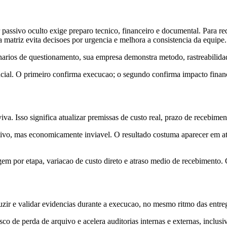
passivo oculto exige preparo tecnico, financeiro e documental. Para redu
 matriz evita decisoes por urgencia e melhora a consistencia da equipe.
narios de questionamento, sua empresa demonstra metodo, rastreabilidade
cial. O primeiro confirma execucao; o segundo confirma impacto financei
viva. Isso significa atualizar premissas de custo real, prazo de recebim
ivo, mas economicamente inviavel. O resultado costuma aparecer em at
em por etapa, variacao de custo direto e atraso medio de recebimento. C
r e validar evidencias durante a execucao, no mesmo ritmo das entregas
o de perda de arquivo e acelera auditorias internas e externas, inclusi