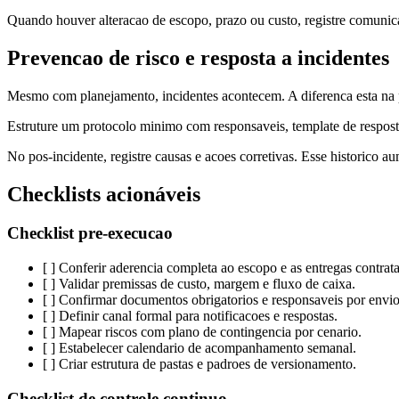
Quando houver alteracao de escopo, prazo ou custo, registre comunicac
Prevencao de risco e resposta a incidentes
Mesmo com planejamento, incidentes acontecem. A diferenca esta na p
Estruture um protocolo minimo com responsaveis, template de resposta e
No pos-incidente, registre causas e acoes corretivas. Esse historico a
Checklists acionáveis
Checklist pre-execucao
[ ] Conferir aderencia completa ao escopo e as entregas contrat
[ ] Validar premissas de custo, margem e fluxo de caixa.
[ ] Confirmar documentos obrigatorios e responsaveis por envio
[ ] Definir canal formal para notificacoes e respostas.
[ ] Mapear riscos com plano de contingencia por cenario.
[ ] Estabelecer calendario de acompanhamento semanal.
[ ] Criar estrutura de pastas e padroes de versionamento.
Checklist de controle continuo