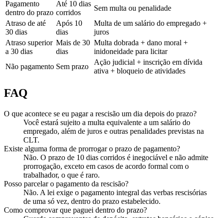
Pagamento
Até 10 dias
Sem multa ou penalidade
dentro do prazo
corridos
Atraso de até
Após 10
Multa de um salário do empregado +
30 dias
dias
juros
Atraso superior
Mais de 30
Multa dobrada + dano moral +
a 30 dias
dias
inidoneidade para licitar
Ação judicial + inscrição em dívida
Não pagamento
Sem prazo
ativa + bloqueio de atividades
FAQ
O que acontece se eu pagar a rescisão um dia depois do prazo?
Você estará sujeito a multa equivalente a um salário do
empregado, além de juros e outras penalidades previstas na
CLT.
Existe alguma forma de prorrogar o prazo de pagamento?
Não. O prazo de 10 dias corridos é inegociável e não admite
prorrogação, exceto em casos de acordo formal com o
trabalhador, o que é raro.
Posso parcelar o pagamento da rescisão?
Não. A lei exige o pagamento integral das verbas rescisórias
de uma só vez, dentro do prazo estabelecido.
Como comprovar que paguei dentro do prazo?