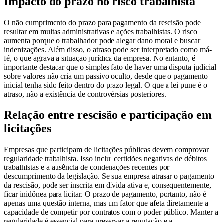
Impacto do prazo no risco trabalhista
O não cumprimento do prazo para pagamento da rescisão pode
resultar em multas administrativas e ações trabalhistas. O risco
aumenta porque o trabalhador pode alegar dano moral e buscar
indenizações. Além disso, o atraso pode ser interpretado como má-
fé, o que agrava a situação jurídica da empresa. No entanto, é
importante destacar que o simples fato de haver uma disputa judicial
sobre valores não cria um passivo oculto, desde que o pagamento
inicial tenha sido feito dentro do prazo legal. O que a lei pune é o
atraso, não a existência de controvérsias posteriores.
Relação entre rescisão e participação em
licitações
Empresas que participam de licitações públicas devem comprovar
regularidade trabalhista. Isso inclui certidões negativas de débitos
trabalhistas e a ausência de condenações recentes por
descumprimento da legislação. Se sua empresa atrasar o pagamento
da rescisão, pode ser inscrita em dívida ativa e, consequentemente,
ficar inidônea para licitar. O prazo de pagamento, portanto, não é
apenas uma questão interna, mas um fator que afeta diretamente a
capacidade de competir por contratos com o poder público. Manter a
regularidade é essencial para preservar a reputação e a