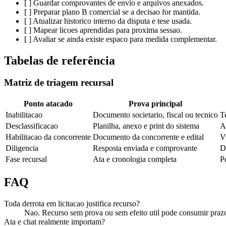
[ ] Guardar comprovantes de envio e arquivos anexados.
[ ] Preparar plano B comercial se a decisao for mantida.
[ ] Atualizar historico interno da disputa e tese usada.
[ ] Mapear licoes aprendidas para proxima sessao.
[ ] Avaliar se ainda existe espaco para medida complementar.
Tabelas de referência
Matriz de triagem recursal
Ponto atacado
Prova principal
Inabilitacao
Documento societario, fiscal ou tecnico
T
Desclassificacao
Planilha, anexo e print do sistema
A
Habilitacao da concorrente
Documento da concorrente e edital
V
Diligencia
Resposta enviada e comprovante
D
Fase recursal
Ata e cronologia completa
P
FAQ
Toda derrota em licitacao justifica recurso?
Nao. Recurso sem prova ou sem efeito util pode consumir prazo 
Ata e chat realmente importam?