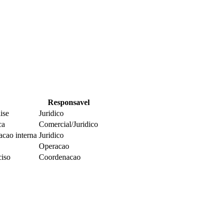
Responsavel
ise
Juridico
ca
Comercial/Juridico
acao interna
Juridico
Operacao
ciso
Coordenacao