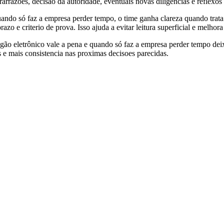
arrazoes, decisao da autoridade, eventuais novas diligencias e reflexos
ando só faz a empresa perder tempo, o time ganha clareza quando trata
 e criterio de prova. Isso ajuda a evitar leitura superficial e melhora 
gão eletrônico vale a pena e quando só faz a empresa perder tempo deix
s e mais consistencia nas proximas decisoes parecidas.