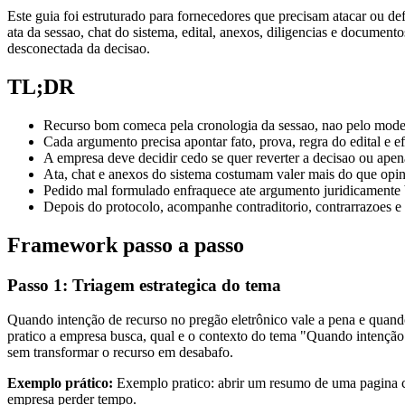
Este guia foi estruturado para fornecedores que precisam atacar ou d
ata da sessao, chat do sistema, edital, anexos, diligencias e docume
desconectada da decisao.
TL;DR
Recurso bom comeca pela cronologia da sessao, nao pelo mode
Cada argumento precisa apontar fato, prova, regra do edital e ef
A empresa deve decidir cedo se quer reverter a decisao ou apena
Ata, chat e anexos do sistema costumam valer mais do que op
Pedido mal formulado enfraquece ate argumento juridicamente
Depois do protocolo, acompanhe contraditorio, contrarrazoes e 
Framework passo a passo
Passo 1: Triagem estrategica do tema
Quando intenção de recurso no pregão eletrônico vale a pena e quando
pratico a empresa busca, qual e o contexto do tema "Quando intenção 
sem transformar o recurso em desabafo.
Exemplo prático:
Exemplo pratico: abrir um resumo de uma pagina co
empresa perder tempo.