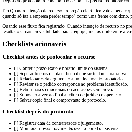
Depois do protocolo, o trabalho nao acabou. E preciso monitorar contr
Em Quando intenção de recurso no pregão eletrônico vale a pena e qu
quando só faz a empresa perder tempo" como uma frente com dono, prazo
Quando esse fluxo fica registrado, Quando intenção de recurso no pre
resultado e mais previsibilidade para a equipe, menos ruido entre area
Checklists acionáveis
Checklist antes de protocolar o recurso
[ ] Conferir prazo exato e horario limite do sistema.
[ ] Separar trechos da ata e do chat que sustentam a narrativa.
[ ] Relacionar cada argumento a um documento probatorio.
[ ] Revisar se o pedido corresponde ao problema identificado.
[ ] Retirar frases emocionais ou acusacoes sem prova.
[ ] Submeter a versao final a leitura de juridico e operacao.
[ ] Salvar copia final e comprovante de protocolo.
Checklist depois do protocolo
[ ] Registrar data de contrarrazoes e julgamento.
[ ] Monitorar novas movimentacoes no portal ou sistema.