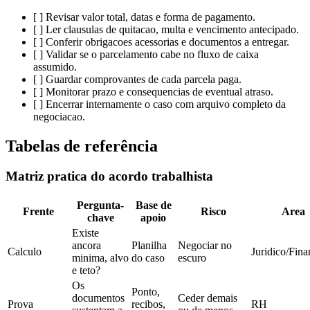
[ ] Revisar valor total, datas e forma de pagamento.
[ ] Ler clausulas de quitacao, multa e vencimento antecipado.
[ ] Conferir obrigacoes acessorias e documentos a entregar.
[ ] Validar se o parcelamento cabe no fluxo de caixa
assumido.
[ ] Guardar comprovantes de cada parcela paga.
[ ] Monitorar prazo e consequencias de eventual atraso.
[ ] Encerrar internamente o caso com arquivo completo da
negociacao.
Tabelas de referência
Matriz pratica do acordo trabalhista
Pergunta-
Base de
Frente
Risco
Area
chave
apoio
Existe
ancora
Planilha
Negociar no
Calculo
Juridico/Fina
minima, alvo
do caso
escuro
e teto?
Os
Ponto,
documentos
Ceder demais
Prova
recibos,
RH