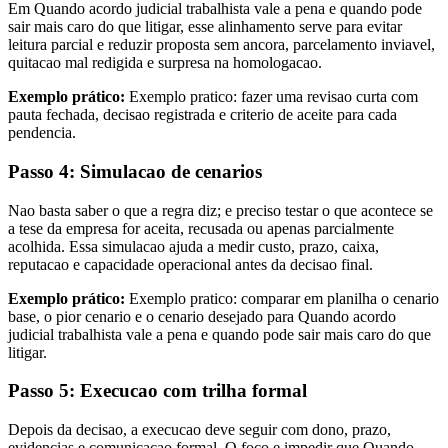
Em Quando acordo judicial trabalhista vale a pena e quando pode
sair mais caro do que litigar, esse alinhamento serve para evitar
leitura parcial e reduzir proposta sem ancora, parcelamento inviavel,
quitacao mal redigida e surpresa na homologacao.
Exemplo prático:
Exemplo pratico: fazer uma revisao curta com
pauta fechada, decisao registrada e criterio de aceite para cada
pendencia.
Passo 4: Simulacao de cenarios
Nao basta saber o que a regra diz; e preciso testar o que acontece se
a tese da empresa for aceita, recusada ou apenas parcialmente
acolhida. Essa simulacao ajuda a medir custo, prazo, caixa,
reputacao e capacidade operacional antes da decisao final.
Exemplo prático:
Exemplo pratico: comparar em planilha o cenario
base, o pior cenario e o cenario desejado para Quando acordo
judicial trabalhista vale a pena e quando pode sair mais caro do que
litigar.
Passo 5: Execucao com trilha formal
Depois da decisao, a execucao deve seguir com dono, prazo,
evidencias e comunicacao formal. O foco e impedir que Quando