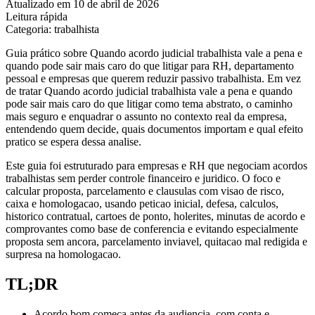
Atualizado em 10 de abril de 2026
Leitura rápida
Categoria: trabalhista
Guia prático sobre Quando acordo judicial trabalhista vale a pena e
quando pode sair mais caro do que litigar para RH, departamento
pessoal e empresas que querem reduzir passivo trabalhista. Em vez
de tratar Quando acordo judicial trabalhista vale a pena e quando
pode sair mais caro do que litigar como tema abstrato, o caminho
mais seguro e enquadrar o assunto no contexto real da empresa,
entendendo quem decide, quais documentos importam e qual efeito
pratico se espera dessa analise.
Este guia foi estruturado para empresas e RH que negociam acordos
trabalhistas sem perder controle financeiro e juridico. O foco e
calcular proposta, parcelamento e clausulas com visao de risco,
caixa e homologacao, usando peticao inicial, defesa, calculos,
historico contratual, cartoes de ponto, holerites, minutas de acordo e
comprovantes como base de conferencia e evitando especialmente
proposta sem ancora, parcelamento inviavel, quitacao mal redigida e
surpresa na homologacao.
TL;DR
Acordo bom comeca antes da audiencia, com conta e