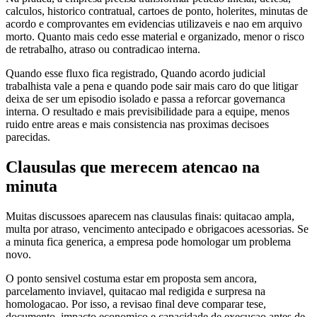
calculos, historico contratual, cartoes de ponto, holerites, minutas de
acordo e comprovantes em evidencias utilizaveis e nao em arquivo
morto. Quanto mais cedo esse material e organizado, menor o risco
de retrabalho, atraso ou contradicao interna.
Quando esse fluxo fica registrado, Quando acordo judicial
trabalhista vale a pena e quando pode sair mais caro do que litigar
deixa de ser um episodio isolado e passa a reforcar governanca
interna. O resultado e mais previsibilidade para a equipe, menos
ruido entre areas e mais consistencia nas proximas decisoes
parecidas.
Clausulas que merecem atencao na
minuta
Muitas discussoes aparecem nas clausulas finais: quitacao ampla,
multa por atraso, vencimento antecipado e obrigacoes acessorias. Se
a minuta fica generica, a empresa pode homologar um problema
novo.
O ponto sensivel costuma estar em proposta sem ancora,
parcelamento inviavel, quitacao mal redigida e surpresa na
homologacao. Por isso, a revisao final deve comparar tese,
documento, impacto economico e capacidade de execucao antes de