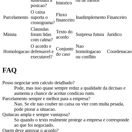
sustentam a
ou de menos
historico
posicao?
O caixa
Fluxo
Parcelamento
suporta o
Inadimplemento
Financeiro
financeiro
cronograma?
Clausulas
Texto do
Minuta
foram lidas
Surpresa futura
Juridico
acordo
com calma?
O acordo e
Nao
Conjunto
Homologacao
defensavel e
homologacao
Coordenacao
do caso
executavel?
ou conflito
FAQ
Posso negociar sem calculo detalhado?
Pode, mas isso quase sempre reduz a qualidade da decisao e
aumenta a chance de aceitar condicao ruim.
Parcelamento sempre e melhor para a empresa?
Nao. Se ele nao couber no caixa ou vier com multa pesada,
pode piorar a situacao.
Quitacao ampla e sempre vantajosa?
So quando o texto realmente protege a empresa e corresponde
ao que foi negociado.
Quem deve aprovar o acordo?