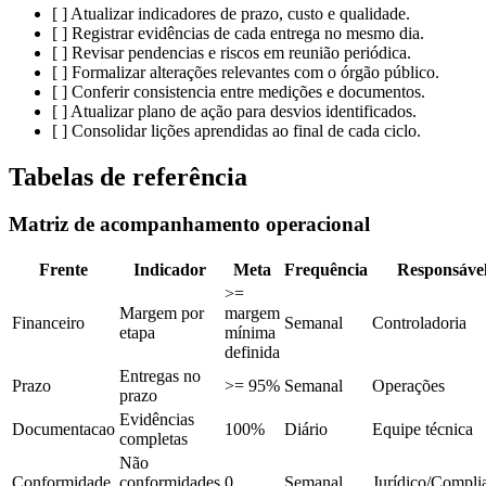
[ ] Atualizar indicadores de prazo, custo e qualidade.
[ ] Registrar evidências de cada entrega no mesmo dia.
[ ] Revisar pendencias e riscos em reunião periódica.
[ ] Formalizar alterações relevantes com o órgão público.
[ ] Conferir consistencia entre medições e documentos.
[ ] Atualizar plano de ação para desvios identificados.
[ ] Consolidar lições aprendidas ao final de cada ciclo.
Tabelas de referência
Matriz de acompanhamento operacional
Frente
Indicador
Meta
Frequência
Responsáve
>=
Margem por
margem
Financeiro
Semanal
Controladoria
etapa
mínima
definida
Entregas no
Prazo
>= 95%
Semanal
Operações
prazo
Evidências
Documentacao
100%
Diário
Equipe técnica
completas
Não
Conformidade
conformidades
0
Semanal
Jurídico/Compli