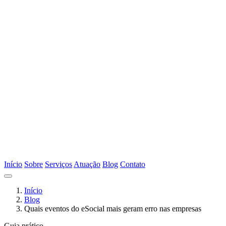
Início
Sobre
Serviços
Atuação
Blog
Contato
Início
Blog
Quais eventos do eSocial mais geram erro nas empresas
Guia prático