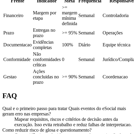
Frente
Indicador
Meta
Frequência
Responsáve
>=
Margem por
margem
Financeiro
Semanal
Controladoria
etapa
mínima
definida
Entregas no
Prazo
>= 95%
Semanal
Operações
prazo
Evidências
Documentacao
100%
Diário
Equipe técnica
completas
Não
Conformidade
conformidades
0
Semanal
Jurídico/Compli
críticas
Ações
Gestao
concluidas no
>= 90%
Semanal
Coordenacao
prazo
FAQ
Qual e o primeiro passo para tratar Quais eventos do eSocial mais
geram erro nas empresas?
Mapear requisitos, riscos e critérios de decisão antes da
execução. Isso evita retrabalho e reduz falhas de interpretacao.
Como reduzir risco de glosa e questionamento?