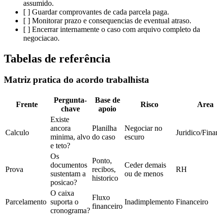
assumido.
[ ] Guardar comprovantes de cada parcela paga.
[ ] Monitorar prazo e consequencias de eventual atraso.
[ ] Encerrar internamente o caso com arquivo completo da
negociacao.
Tabelas de referência
Matriz pratica do acordo trabalhista
Pergunta-
Base de
Frente
Risco
Area
chave
apoio
Existe
ancora
Planilha
Negociar no
Calculo
Juridico/Fina
minima, alvo
do caso
escuro
e teto?
Os
Ponto,
documentos
Ceder demais
Prova
recibos,
RH
sustentam a
ou de menos
historico
posicao?
O caixa
Fluxo
Parcelamento
suporta o
Inadimplemento
Financeiro
financeiro
cronograma?