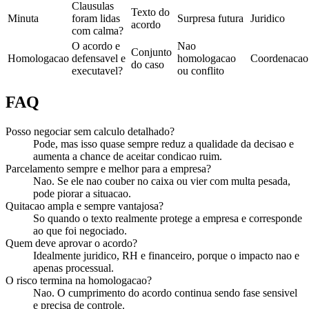
Clausulas
Texto do
Minuta
foram lidas
Surpresa futura
Juridico
acordo
com calma?
O acordo e
Nao
Conjunto
Homologacao
defensavel e
homologacao
Coordenacao
do caso
executavel?
ou conflito
FAQ
Posso negociar sem calculo detalhado?
Pode, mas isso quase sempre reduz a qualidade da decisao e
aumenta a chance de aceitar condicao ruim.
Parcelamento sempre e melhor para a empresa?
Nao. Se ele nao couber no caixa ou vier com multa pesada,
pode piorar a situacao.
Quitacao ampla e sempre vantajosa?
So quando o texto realmente protege a empresa e corresponde
ao que foi negociado.
Quem deve aprovar o acordo?
Idealmente juridico, RH e financeiro, porque o impacto nao e
apenas processual.
O risco termina na homologacao?
Nao. O cumprimento do acordo continua sendo fase sensivel
e precisa de controle.