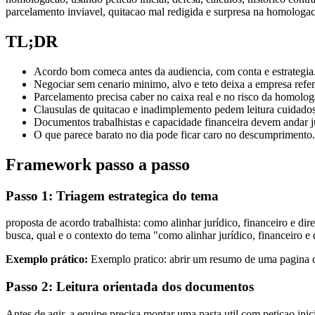
parcelamento inviavel, quitacao mal redigida e surpresa na homologa
TL;DR
Acordo bom comeca antes da audiencia, com conta e estrategia
Negociar sem cenario minimo, alvo e teto deixa a empresa refe
Parcelamento precisa caber no caixa real e no risco da homolog
Clausulas de quitacao e inadimplemento pedem leitura cuidados
Documentos trabalhistas e capacidade financeira devem andar 
O que parece barato no dia pode ficar caro no descumprimento.
Framework passo a passo
Passo 1: Triagem estrategica do tema
proposta de acordo trabalhista: como alinhar jurídico, financeiro e di
busca, qual e o contexto do tema "como alinhar jurídico, financeiro e 
Exemplo prático:
Exemplo pratico: abrir um resumo de uma pagina com
Passo 2: Leitura orientada dos documentos
Antes de agir, a equipe precisa montar uma pasta util com peticao inicia