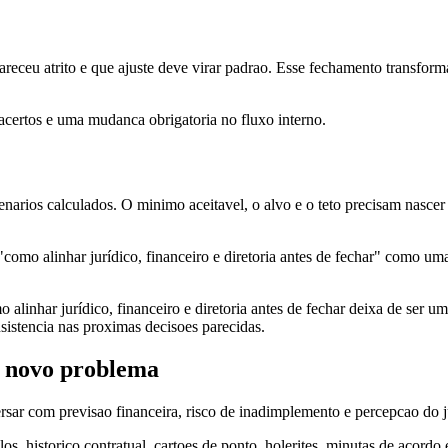
receu atrito e que ajuste deve virar padrao. Esse fechamento transforma
s acertos e uma mudanca obrigatoria no fluxo interno.
ios calculados. O minimo aceitavel, o alvo e o teto precisam nascer da
como alinhar jurídico, financeiro e diretoria antes de fechar" como uma 
 alinhar jurídico, financeiro e diretoria antes de fechar deixa de ser u
nsistencia nas proximas decisoes parecidas.
a novo problema
rsar com previsao financeira, risco de inadimplemento e percepcao do 
culos, historico contratual, cartoes de ponto, holerites, minutas de acor