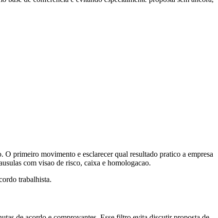
sco. O primeiro movimento e esclarecer qual resultado pratico a empresa
clausulas com visao de risco, caixa e homologacao.
ordo trabalhista.
inutas de acordo e comprovantes. Esse filtro evita discutir proposta de