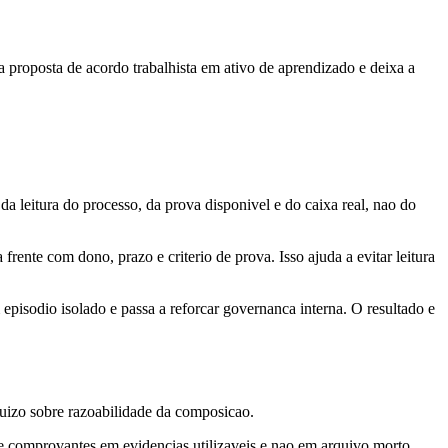
 proposta de acordo trabalhista em ativo de aprendizado e deixa a
 leitura do processo, da prova disponivel e do caixa real, nao do
frente com dono, prazo e criterio de prova. Isso ajuda a evitar leitura
m episodio isolado e passa a reforcar governanca interna. O resultado e
juizo sobre razoabilidade da composicao.
do e comprovantes em evidencias utilizaveis e nao em arquivo morto.