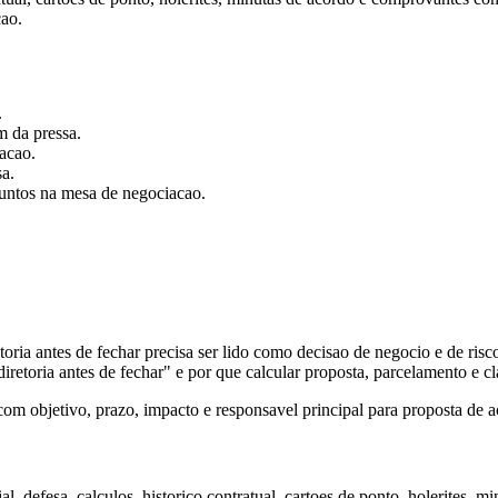
cao.
.
m da pressa.
acao.
a.
juntos na mesa de negociacao.
retoria antes de fechar precisa ser lido como decisao de negocio e de ri
diretoria antes de fechar" e por que calcular proposta, parcelamento e 
 objetivo, prazo, impacto e responsavel principal para proposta de ac
l, defesa, calculos, historico contratual, cartoes de ponto, holerites, m