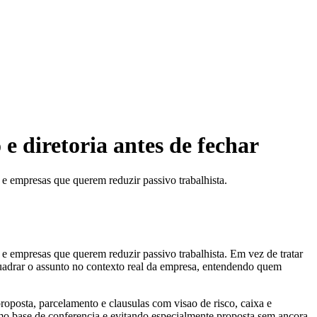
 e diretoria antes de fechar
l e empresas que querem reduzir passivo trabalhista.
l e empresas que querem reduzir passivo trabalhista. Em vez de tratar
nquadrar o assunto no contexto real da empresa, entendendo quem
roposta, parcelamento e clausulas com visao de risco, caixa e
como base de conferencia e evitando especialmente proposta sem ancora,