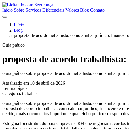
Início
Sobre
Serviços
Diferenciais
Valores
Blog
Contato
Início
Blog
proposta de acordo trabalhista: como alinhar jurídico, financeiro
Guia prático
proposta de acordo trabalhista: 
Guia prático sobre proposta de acordo trabalhista: como alinhar jurídi
Atualizado em 10 de abril de 2026
Leitura rápida
Categoria: trabalhista
Guia prático sobre proposta de acordo trabalhista: como alinhar jurídi
proposta de acordo trabalhista: como alinhar jurídico, financeiro e d
decide, quais documentos importam e qual efeito pratico se espera des
Este guia foi estruturado para empresas e RH que negociam acordos tra
homologacao, usando peticao inicial, defesa, calculos, historico cont