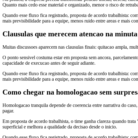
Quanto mais cedo esse material e organizado, menor o risco de retraba
Quando esse fluxo fica registrado, proposta de acordo trabalhista: como
mais previsibilidade para a equipe, menos ruido entre areas e mais co
Clausulas que merecem atencao na minuta
Muitas discussoes aparecem nas clausulas finais: quitacao ampla, mul
O ponto sensivel costuma estar em proposta sem ancora, parcelamento
capacidade de execucao antes de seguir adiante.
Quando esse fluxo fica registrado, proposta de acordo trabalhista: como
mais previsibilidade para a equipe, menos ruido entre areas e mais co
Como chegar na homologacao sem surpresa
Homologacao tranquila depende de coerencia entre narrativa do caso,
pagar.
Em proposta de acordo trabalhista, o time ganha clareza quando trata "
superficial e melhora a qualidade da decisao desde o inicio.
Quando esse fluxo fica registrado, proposta de acordo trabalhista: como