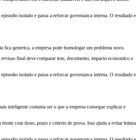
m episodio isolado e passa a reforcar governanca interna. O resultado e
nuta fica generica, a empresa pode homologar um problema novo.
a revisao final deve comparar tese, documento, impacto economico e
m episodio isolado e passa a reforcar governanca interna. O resultado e
is inteligente costuma ser o que a empresa consegue explicar e
frente com dono, prazo e criterio de prova. Isso ajuda a evitar leitura
m episodio isolado e passa a reforcar governanca interna. O resultado e