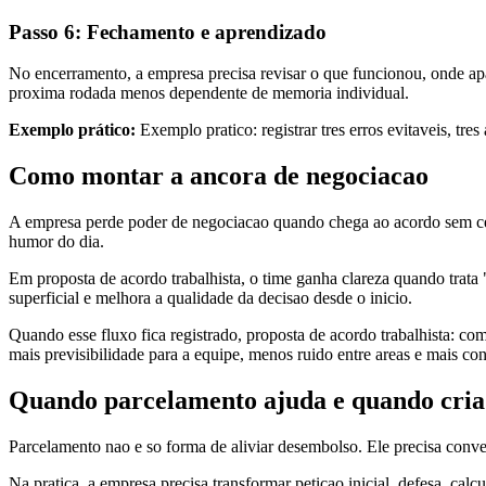
Passo 6: Fechamento e aprendizado
No encerramento, a empresa precisa revisar o que funcionou, onde apa
proxima rodada menos dependente de memoria individual.
Exemplo prático:
Exemplo pratico: registrar tres erros evitaveis, tre
Como montar a ancora de negociacao
A empresa perde poder de negociacao quando chega ao acordo sem cenar
humor do dia.
Em proposta de acordo trabalhista, o time ganha clareza quando trata "
superficial e melhora a qualidade da decisao desde o inicio.
Quando esse fluxo fica registrado, proposta de acordo trabalhista: como
mais previsibilidade para a equipe, menos ruido entre areas e mais co
Quando parcelamento ajuda e quando cri
Parcelamento nao e so forma de aliviar desembolso. Ele precisa conve
Na pratica, a empresa precisa transformar peticao inicial, defesa, cal