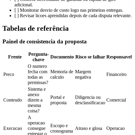
adicional.
[ ] Monitorar desvio de custo logo nas primeiras entregas.
[ ] Revisar licoes aprendidas depois de cada disputa relevante.
Tabelas de referência
Painel de consistencia da proposta
Pergunta-
Frente
Documento
Risco se falhar
Responsavel
chave
O numero
fecha com
Memoria de
Margem
Preco
Financeiro
todas as
calculo
negativa
premissas?
Sistema e
anexo
Portal e
Diligencia ou
Conteudo
dizem a
Comercial
proposta
desclassificacao
mesma
coisa?
A
operacao
Escopo e
Execucao
consegue
Atraso e glosa
Operacao
cronograma
entregar o