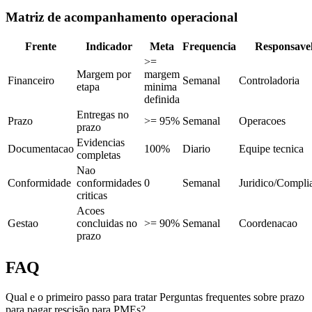
Matriz de acompanhamento operacional
Frente
Indicador
Meta
Frequencia
Responsave
>=
Margem por
margem
Financeiro
Semanal
Controladoria
etapa
minima
definida
Entregas no
Prazo
>= 95%
Semanal
Operacoes
prazo
Evidencias
Documentacao
100%
Diario
Equipe tecnica
completas
Nao
Conformidade
conformidades
0
Semanal
Juridico/Compli
criticas
Acoes
Gestao
concluidas no
>= 90%
Semanal
Coordenacao
prazo
FAQ
Qual e o primeiro passo para tratar Perguntas frequentes sobre prazo
para pagar rescisão para PMEs?