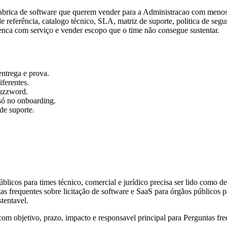
fabrica de software que querem vender para a Administracao com menos at
de referência, catalogo técnico, SLA, matriz de suporte, politica de se
enca com serviço e vender escopo que o time não consegue sustentar.
entrega e prova.
iferentes.
buzzword.
só no onboarding.
 de suporte.
úblicos para times técnico, comercial e jurídico precisa ser lido como 
s frequentes sobre licitação de software e SaaS para órgãos públicos par
stentavel.
 objetivo, prazo, impacto e responsavel principal para Perguntas freq