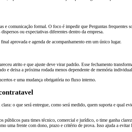
s e comunicação formal. O foco é impedir que Perguntas frequentes sob
s dispersos ou expectativas diferentes dentro da empresa.
o final aprovada e agenda de acompanhamento em um único lugar.
receu atrito e que ajuste deve virar padrão. Esse fechamento transform
dizado e deixa a próxima rodada menos dependente de memória individual
s acertos e uma mudança obrigatória no fluxo interno.
contratavel
l clara: o que será entregue, como será medido, quem suporta e qual ev
 públicos para times técnico, comercial e jurídico, o time ganha clarez
mo uma frente com dono, prazo e critério de prova. Isso ajuda a evitar l