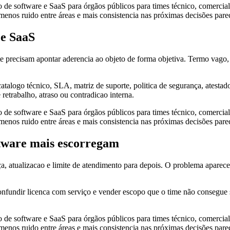
o de software e SaaS para órgãos públicos para times técnico, comercial 
 menos ruido entre áreas e mais consistencia nas próximas decisões pare
 e SaaS
rte precisam apontar aderencia ao objeto de forma objetiva. Termo vag
 catalogo técnico, SLA, matriz de suporte, politica de segurança, atesta
retrabalho, atraso ou contradicao interna.
o de software e SaaS para órgãos públicos para times técnico, comercial 
 menos ruido entre áreas e mais consistencia nas próximas decisões pare
ftware mais escorregam
a, atualizacao e limite de atendimento para depois. O problema aparec
fundir licenca com serviço e vender escopo que o time não consegue su
o de software e SaaS para órgãos públicos para times técnico, comercial 
 menos ruido entre áreas e mais consistencia nas próximas decisões pare