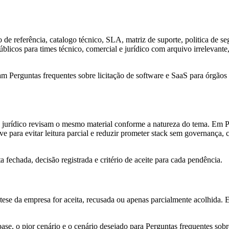
 de referência, catalogo técnico, SLA, matriz de suporte, politica de seg
públicos para times técnico, comercial e jurídico com arquivo irreleva
 Perguntas frequentes sobre licitação de software e SaaS para órgãos p
 jurídico revisam o mesmo material conforme a natureza do tema. Em Pe
rve para evitar leitura parcial e reduzir prometer stack sem governança
fechada, decisão registrada e critério de aceite para cada pendência.
a tese da empresa for aceita, recusada ou apenas parcialmente acolhida. 
se, o pior cenário e o cenário desejado para Perguntas frequentes sobre