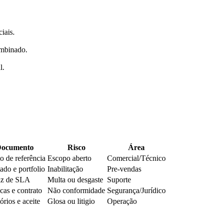
iais.
ombinado.
l.
ocumento
Risco
Área
o de referência
Escopo aberto
Comercial/Técnico
ado e portfolio
Inabilitação
Pre-vendas
iz de SLA
Multa ou desgaste
Suporte
icas e contrato
Não conformidade
Segurança/Jurídico
órios e aceite
Glosa ou litigio
Operação