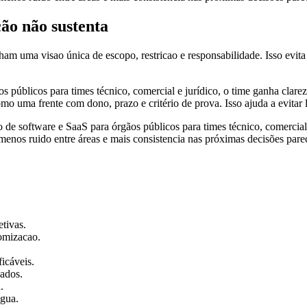
ão não sustenta
m uma visao única de escopo, restricao e responsabilidade. Isso evita 
 públicos para times técnico, comercial e jurídico, o time ganha clarez
mo uma frente com dono, prazo e critério de prova. Isso ajuda a evitar l
o de software e SaaS para órgãos públicos para times técnico, comercial 
 menos ruido entre áreas e mais consistencia nas próximas decisões pare
etivas.
tomizacao.
ficáveis.
dados.
.
ngua.