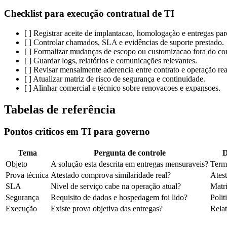
Checklist para execução contratual de TI
[ ] Registrar aceite de implantacao, homologação e entregas parc
[ ] Controlar chamados, SLA e evidências de suporte prestado.
[ ] Formalizar mudanças de escopo ou customizacao fora do c
[ ] Guardar logs, relatórios e comunicações relevantes.
[ ] Revisar mensalmente aderencia entre contrato e operação rea
[ ] Atualizar matriz de risco de segurança e continuidade.
[ ] Alinhar comercial e técnico sobre renovacoes e expansoes.
Tabelas de referência
Pontos criticos em TI para governo
Tema
Pergunta de controle
D
Objeto
A solução esta descrita em entregas mensuraveis?
Term
Prova técnica
Atestado comprova similaridade real?
Atest
SLA
Nivel de serviço cabe na operação atual?
Matr
Segurança
Requisito de dados e hospedagem foi lido?
Polit
Execução
Existe prova objetiva das entregas?
Relat