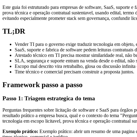
Este guia foi estruturado para empresas de software, SaaS, suporte e 
prova técnica e operação contratual sustentavel, usando edital, termo 
evitando especialmente prometer stack sem governança, confundir lic
TL;DR
Vender TI para o governo exige traduzir tecnologia em objeto, 
SaaS, suporte e fabrica de software pedem leituras contratuais d
Atestado técnico em TI precisa mostrar similaridade real, não 
SLA, segurança e suporte entram na venda desde o edital, não 
Escopo mal descrito vira retrabalho, glosa ou discussão infinita
Time técnico e comercial precisam construir a proposta juntos.
Framework passo a passo
Passo 1: Triagem estrategica do tema
Perguntas frequentes sobre licitação de software e SaaS para órgãos p
resultado prático a empresa busca, qual e o contexto do tema "Pergunta
tecnologia em escopo licitavel, prova técnica e operação contratual su
Exemplo prático:
Exemplo prático: abrir um resumo de uma pagina com
times técnico, comercial e jurídico.