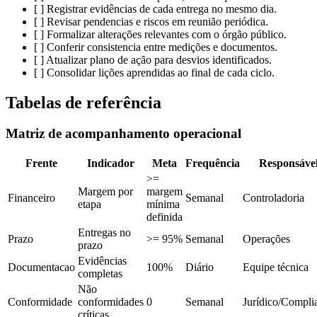
[ ] Registrar evidências de cada entrega no mesmo dia.
[ ] Revisar pendencias e riscos em reunião periódica.
[ ] Formalizar alterações relevantes com o órgão público.
[ ] Conferir consistencia entre medições e documentos.
[ ] Atualizar plano de ação para desvios identificados.
[ ] Consolidar lições aprendidas ao final de cada ciclo.
Tabelas de referência
Matriz de acompanhamento operacional
Frente
Indicador
Meta
Frequência
Responsáve
>=
Margem por
margem
Financeiro
Semanal
Controladoria
etapa
mínima
definida
Entregas no
Prazo
>= 95%
Semanal
Operações
prazo
Evidências
Documentacao
100%
Diário
Equipe técnica
completas
Não
Conformidade
conformidades
0
Semanal
Jurídico/Compli
críticas