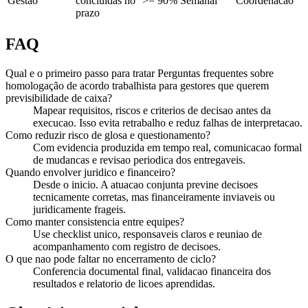
Gestao
concluidas no
>= 90%
Semanal
Coordenacao
prazo
FAQ
Qual e o primeiro passo para tratar Perguntas frequentes sobre
homologação de acordo trabalhista para gestores que querem
previsibilidade de caixa?
Mapear requisitos, riscos e criterios de decisao antes da
execucao. Isso evita retrabalho e reduz falhas de interpretacao.
Como reduzir risco de glosa e questionamento?
Com evidencia produzida em tempo real, comunicacao formal
de mudancas e revisao periodica dos entregaveis.
Quando envolver juridico e financeiro?
Desde o inicio. A atuacao conjunta previne decisoes
tecnicamente corretas, mas financeiramente inviaveis ou
juridicamente frageis.
Como manter consistencia entre equipes?
Use checklist unico, responsaveis claros e reuniao de
acompanhamento com registro de decisoes.
O que nao pode faltar no encerramento de ciclo?
Conferencia documental final, validacao financeira dos
resultados e relatorio de licoes aprendidas.