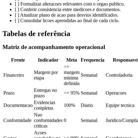
[ ] Formalizar alteracoes relevantes com o orgao publico.
[ ] Conferir consistencia entre medicoes e documentos.
[ ] Atualizar plano de acao para desvios identificados.
[ ] Consolidar licoes aprendidas ao final de cada ciclo.
Tabelas de referência
Matriz de acompanhamento operacional
Frente
Indicador
Meta
Frequencia
Responsave
>=
Margem por
margem
Financeiro
Semanal
Controladoria
etapa
minima
definida
Entregas no
Prazo
>= 95%
Semanal
Operacoes
prazo
Evidencias
Documentacao
100%
Diario
Equipe tecnica
completas
Nao
Conformidade
conformidades
0
Semanal
Juridico/Compli
criticas
Acoes