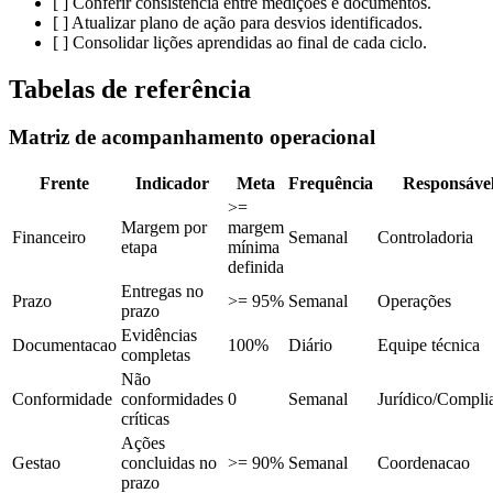
[ ] Conferir consistencia entre medições e documentos.
[ ] Atualizar plano de ação para desvios identificados.
[ ] Consolidar lições aprendidas ao final de cada ciclo.
Tabelas de referência
Matriz de acompanhamento operacional
Frente
Indicador
Meta
Frequência
Responsáve
>=
Margem por
margem
Financeiro
Semanal
Controladoria
etapa
mínima
definida
Entregas no
Prazo
>= 95%
Semanal
Operações
prazo
Evidências
Documentacao
100%
Diário
Equipe técnica
completas
Não
Conformidade
conformidades
0
Semanal
Jurídico/Compli
críticas
Ações
Gestao
concluidas no
>= 90%
Semanal
Coordenacao
prazo