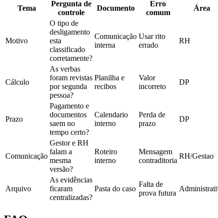
Pergunta de
Erro
Tema
Documento
Área
controle
comum
O tipo de
desligamento
Comunicação
Usar rito
Motivo
esta
RH
interna
errado
classificado
corretamente?
As verbas
foram revistas
Planilha e
Valor
Cálculo
DP
por segunda
recibos
incorreto
pessoa?
Pagamento e
documentos
Calendario
Perda de
Prazo
DP
saem no
interno
prazo
tempo certo?
Gestor e RH
falam a
Roteiro
Mensagem
Comunicação
RH/Gestao
mesma
interno
contraditoria
versão?
As evidências
Falta de
Arquivo
ficaram
Pasta do caso
Administrat
prova futura
centralizadas?