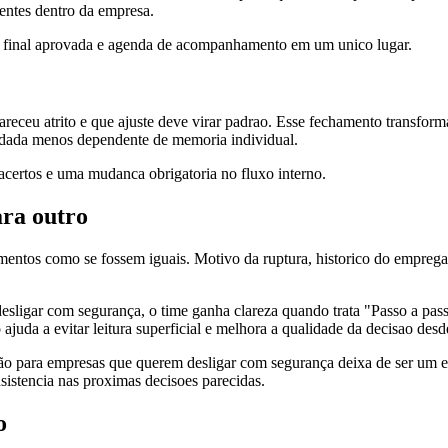
rentes dentro da empresa.
o final aprovada e agenda de acompanhamento em um unico lugar.
areceu atrito e que ajuste deve virar padrao. Esse fechamento transfo
odada menos dependente de memoria individual.
s acertos e uma mudanca obrigatoria no fluxo interno.
ra outro
igamentos como se fossem iguais. Motivo da ruptura, historico do empr
sligar com segurança, o time ganha clareza quando trata "Passo a pa
juda a evitar leitura superficial e melhora a qualidade da decisao desde
ão para empresas que querem desligar com segurança deixa de ser um epi
nsistencia nas proximas decisoes parecidas.
o