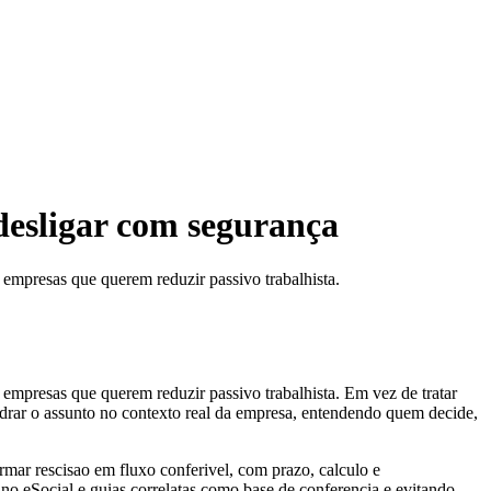
desligar com segurança
empresas que querem reduzir passivo trabalhista.
mpresas que querem reduzir passivo trabalhista. Em vez de tratar
rar o assunto no contexto real da empresa, entendendo quem decide,
rmar rescisao em fluxo conferivel, com prazo, calculo e
o eSocial e guias correlatas como base de conferencia e evitando