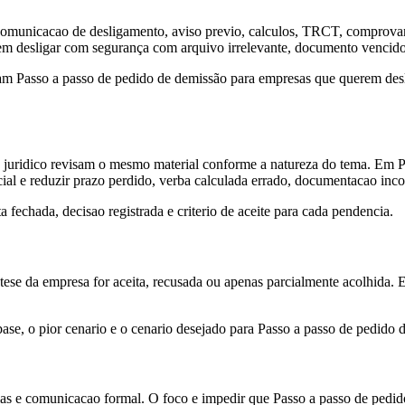
comunicacao de desligamento, aviso previo, calculos, TRCT, comprovantes
rem desligar com segurança com arquivo irrelevante, documento vencid
am Passo a passo de pedido de demissão para empresas que querem desli
ou juridico revisam o mesmo material conforme a natureza do tema. Em
rcial e reduzir prazo perdido, verba calculada errado, documentacao inc
fechada, decisao registrada e criterio de aceite para cada pendencia.
a tese da empresa for aceita, recusada ou apenas parcialmente acolhida. 
ase, o pior cenario e o cenario desejado para Passo a passo de pedido
ias e comunicacao formal. O foco e impedir que Passo a passo de pedi