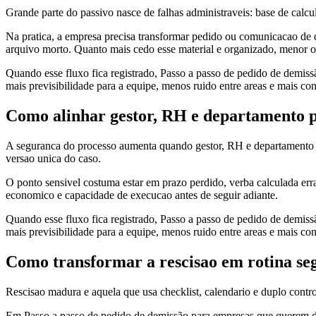
Grande parte do passivo nasce de falhas administraveis: base de calcu
Na pratica, a empresa precisa transformar pedido ou comunicacao de d
arquivo morto. Quanto mais cedo esse material e organizado, menor o r
Quando esse fluxo fica registrado, Passo a passo de pedido de demiss
mais previsibilidade para a equipe, menos ruido entre areas e mais co
Como alinhar gestor, RH e departamento p
A seguranca do processo aumenta quando gestor, RH e departamento 
versao unica do caso.
O ponto sensivel costuma estar em prazo perdido, verba calculada err
economico e capacidade de execucao antes de seguir adiante.
Quando esse fluxo fica registrado, Passo a passo de pedido de demiss
mais previsibilidade para a equipe, menos ruido entre areas e mais co
Como transformar a rescisao em rotina se
Rescisao madura e aquela que usa checklist, calendario e duplo contro
Em Passo a passo de pedido de demissão para empresas que querem de