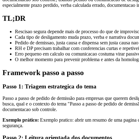
especialmente prazo perdido, verba calculada errado, documentacao i
TL;DR
Rescisao segura depende mais de processo do que de improviso
Cada tipo de desligamento muda prazo, verba e narrativa docum
Pedido de demissao, justa causa e dispensa sem justa causa na
RH e DP precisam trabalhar com conferencias curtas e repetivei
Erro pequeno em calculo ou comunicacao costuma virar passiv
O melhor momento para prevenir problema e antes da homolog
Framework passo a passo
Passo 1: Triagem estrategica do tema
Passo a passo de pedido de demissão para empresas que querem deslig
busca, qual e o contexto do tema "Passo a passo de pedido de demiss
documentacao sob controle.
Exemplo prático:
Exemplo pratico: abrir um resumo de uma pagina co
segurança.
Passo 2: Leitura orientada dos documentos