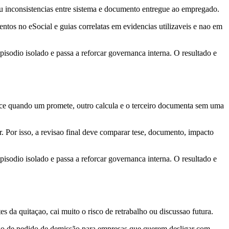
 ou inconsistencias entre sistema e documento entregue ao empregado.
tos no eSocial e guias correlatas em evidencias utilizaveis e nao em
sodio isolado e passa a reforcar governanca interna. O resultado e
ce quando um promete, outro calcula e o terceiro documenta sem uma
 Por isso, a revisao final deve comparar tese, documento, impacto
sodio isolado e passa a reforcar governanca interna. O resultado e
s da quitaçao, cai muito o risco de retrabalho ou discussao futura.
sso de pedido de demissão para empresas que querem desligar com