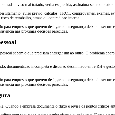
lo errada, aviso mal tratado, verba esquecida, assinatura sem contexto
esligamento, aviso previo, calculos, TRCT, comprovantes, exames, even
isco de retrabalho, atraso ou contradicao interna.
ão para empresas que querem desligar com segurança deixa de ser um epi
nsistencia nas proximas decisoes parecidas.
essoal
pessoal sabem o que precisam entregar um ao outro. O problema apare
ado, documentacao incompleta e discurso desalinhado entre RH e gestor.
ão para empresas que querem desligar com segurança deixa de ser um epi
nsistencia nas proximas decisoes parecidas.
gura
le. Quando a empresa documenta o fluxo e revisa os pontos criticos ante
sligar com segurança, o time ganha clareza quando trata "Passo a pa