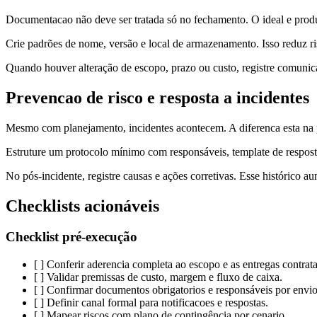
Documentacao não deve ser tratada só no fechamento. O ideal e produzi
Crie padrões de nome, versão e local de armazenamento. Isso reduz risc
Quando houver alteração de escopo, prazo ou custo, registre comunicaç
Prevencao de risco e resposta a incidentes
Mesmo com planejamento, incidentes acontecem. A diferenca esta na p
Estruture um protocolo mínimo com responsáveis, template de resposta e
No pós-incidente, registre causas e ações corretivas. Esse histórico a
Checklists acionáveis
Checklist pré-execução
[ ] Conferir aderencia completa ao escopo e as entregas contrat
[ ] Validar premissas de custo, margem e fluxo de caixa.
[ ] Confirmar documentos obrigatorios e responsáveis por envio
[ ] Definir canal formal para notificacoes e respostas.
[ ] Mapear riscos com plano de contingência por cenario.