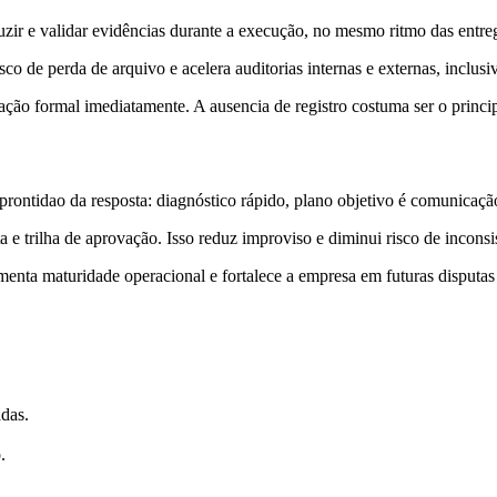
r e validar evidências durante a execução, no mesmo ritmo das entregas
o de perda de arquivo e acelera auditorias internas e externas, inclusi
ão formal imediatamente. A ausencia de registro costuma ser o principa
rontidao da resposta: diagnóstico rápido, plano objetivo é comunicaçã
 trilha de aprovação. Isso reduz improviso e diminui risco de inconsiste
umenta maturidade operacional e fortalece a empresa em futuras disputas
adas.
.