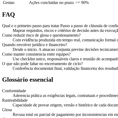
Gestao
Ações concluidas no prazo
>= 90%
FAQ
Qual e o primeiro passo para tratar Passo a passo de cláusula de co
Mapear requisitos, riscos e critérios de decisão antes da execuçã
Como reduzir risco de glosa e questionamento?
Com evidência produzida em tempo real, comunicação formal de
Quando envolver jurídico e financeiro?
Desde o inicio. A atuacao conjunta previne decisões tecnicament
Como manter consistencia entre equipes?
Use checklist unico, responsáveis claros e reunião de acompan
O que não pode faltar no encerramento de ciclo?
Conferência documental final, validação financeira dos resultado
Glossário essencial
Conformidade
Aderencia prática as exigências legais, contratuais e procedimen
Rastreabilidade
Capacidade de provar origem, versão e histórico de cada docu
Glosa
Recusa total ou parcial de pagamento por inconsistencias em e