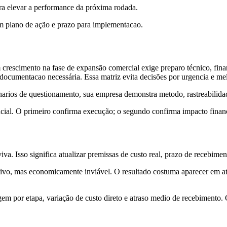
para elevar a performance da próxima rodada.
om plano de ação e prazo para implementacao.
rescimento na fase de expansão comercial exige preparo técnico, finan
 e documentacao necessária. Essa matriz evita decisões por urgencia e me
narios de questionamento, sua empresa demonstra metodo, rastreabilidade
cial. O primeiro confirma execução; o segundo confirma impacto financei
viva. Isso significa atualizar premissas de custo real, prazo de recebim
ivo, mas economicamente inviável. O resultado costuma aparecer em at
em por etapa, variação de custo direto e atraso medio de recebimento. C