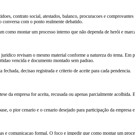
does, contrato social, atestados, balanco, procuracoes e comprovantes te
o conversa com o ponto realmente debatido.
am como montar um processo interno que não dependa de herói e marcar 
 juridico revisam o mesmo material conforme a natureza do tema. Em pa
l, certidao vencida e documento montado sem padrao.
fechada, decisao registrada e criterio de aceite para cada pendencia.
a tese da empresa for aceita, recusada ou apenas parcialmente acolhida. 
se, o pior cenario e o cenario desejado para participação da empresa em
ias e comunicacao formal. O foco e impedir que como montar um process