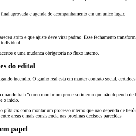
o final aprovada e agenda de acompanhamento em um unico lugar.
receu atrito e que ajuste deve virar padrao. Esse fechamento transform
individual.
s acertos e uma mudanca obrigatoria no fluxo interno.
es do edital
agando incendio. O ganho real esta em manter contrato social, certido
za quando trata "como montar um processo interno que não dependa de h
e o inicio.
ção pública: como montar um processo interno que não dependa de herói 
 entre areas e mais consistencia nas proximas decisoes parecidas.
 em papel