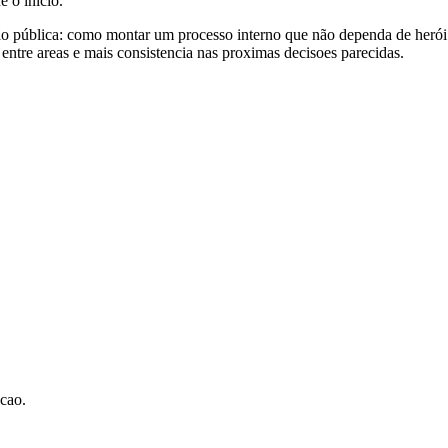
e o inicio.
ção pública: como montar um processo interno que não dependa de herói 
 entre areas e mais consistencia nas proximas decisoes parecidas.
acao.