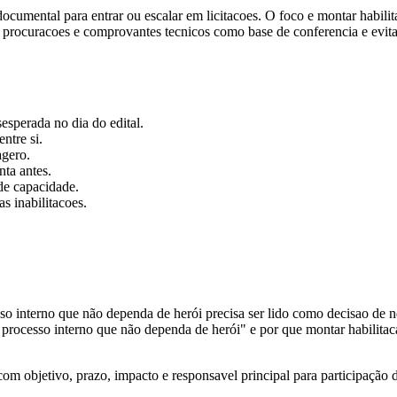
 documental para entrar ou escalar em licitacoes. O foco e montar habil
, procuracoes e comprovantes tecnicos como base de conferencia e evitan
esperada no dia do edital.
ntre si.
agero.
ta antes.
de capacidade.
s inabilitacoes.
o interno que não dependa de herói precisa ser lido como decisao de n
processo interno que não dependa de herói" e por que montar habilitac
 objetivo, prazo, impacto e responsavel principal para participação d