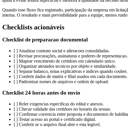
ajuda a evitar leitura superficial e melhora a qualidade da decisao desd
Quando esse fluxo fica registrado, participação da empresa em licita
interna. O resultado e mais previsibilidade para a equipe, menos ruido
Checklists acionáveis
Checklist de preparacao documental
[ ] Atualizar contrato social e alteracoes consolidadas.
[ ] Revisar procurações, assinaturas e poderes de representacao.
[ ] Mapear vencimento de certidoes em calendario unico.
[ ] Organizar atestados tecnicos por objeto e similaridade.
[ ] Separar balanco, notas explicativas e indices quando couber.
[ ] Conferir dados de matriz e filial usados em cada documento.
[ ] Padronizar nomes de arquivos e ordem de upload.
Checklist 24 horas antes do envio
[ ] Reler exigencias especificas do edital e anexos.
[ ] Checar validade das certidoes no horario da sessao.
[ ] Confirmar coerencia entre proposta e documentos de habilit
[ ] Testar acesso ao portal e certificado digital.
[ ] Conferir se o arquivo final abre e esta legivel.