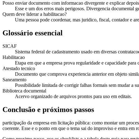
Posso enviar documento com informacao divergente e explicar depoi
Esse e um dos erros mais perigosos. Divergencia documental 
Quem deve liderar a habilitacao?
Uma pessoa pode coordenar, mas juridico, fiscal, contador e are
Glossário essencial
SICAF
Sistema federal de cadastramento usado em diversas contratacoe
Habilitacao
Etapa em que a empresa prova regularidade e capacidade para c
Atestado tecnico
Documento que comprova experiencia anterior em objeto simila
Saneamento
Possibilidade limitada de corrigir falhas formais sem mudar a 
Biblioteca documental
Acervo organizado de arquivos prontos para uso em editais.
Conclusão e próximos passos
participação da empresa em licitação pública: como montar um process
coerente. Esse e o ponto em que o tema sai do improviso e entra em ro
Como proximo passo, use os checklists e a tabela deste guia para revi