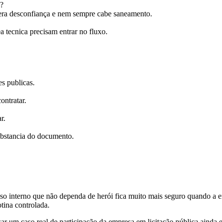
s?
gera desconfiança e nem sempre cabe saneamento.
a tecnica precisam entrar no fluxo.
s publicas.
ontratar.
r.
substancia do documento.
o interno que não dependa de herói fica muito mais seguro quando a em
tina controlada.
sar um caso real de participação da empresa em licitação pública ainda