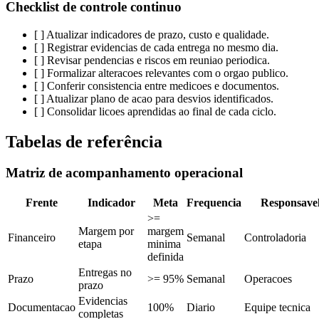
Checklist de controle continuo
[ ] Atualizar indicadores de prazo, custo e qualidade.
[ ] Registrar evidencias de cada entrega no mesmo dia.
[ ] Revisar pendencias e riscos em reuniao periodica.
[ ] Formalizar alteracoes relevantes com o orgao publico.
[ ] Conferir consistencia entre medicoes e documentos.
[ ] Atualizar plano de acao para desvios identificados.
[ ] Consolidar licoes aprendidas ao final de cada ciclo.
Tabelas de referência
Matriz de acompanhamento operacional
Frente
Indicador
Meta
Frequencia
Responsave
>=
Margem por
margem
Financeiro
Semanal
Controladoria
etapa
minima
definida
Entregas no
Prazo
>= 95%
Semanal
Operacoes
prazo
Evidencias
Documentacao
100%
Diario
Equipe tecnica
completas