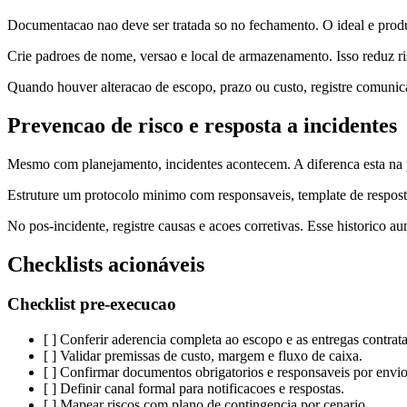
Documentacao nao deve ser tratada so no fechamento. O ideal e produzi
Crie padroes de nome, versao e local de armazenamento. Isso reduz risc
Quando houver alteracao de escopo, prazo ou custo, registre comunicac
Prevencao de risco e resposta a incidentes
Mesmo com planejamento, incidentes acontecem. A diferenca esta na p
Estruture um protocolo minimo com responsaveis, template de resposta e
No pos-incidente, registre causas e acoes corretivas. Esse historico a
Checklists acionáveis
Checklist pre-execucao
[ ] Conferir aderencia completa ao escopo e as entregas contrat
[ ] Validar premissas de custo, margem e fluxo de caixa.
[ ] Confirmar documentos obrigatorios e responsaveis por envio
[ ] Definir canal formal para notificacoes e respostas.
[ ] Mapear riscos com plano de contingencia por cenario.