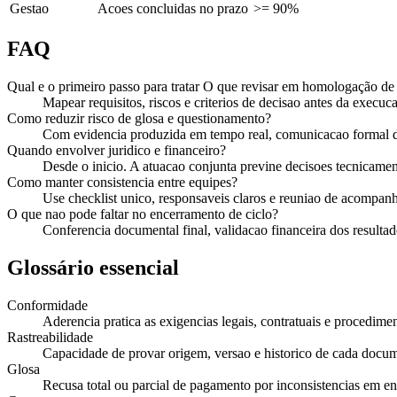
Gestao
Acoes concluidas no prazo
>= 90%
FAQ
Qual e o primeiro passo para tratar O que revisar em homologação de 
Mapear requisitos, riscos e criterios de decisao antes da execuca
Como reduzir risco de glosa e questionamento?
Com evidencia produzida em tempo real, comunicacao formal de
Quando envolver juridico e financeiro?
Desde o inicio. A atuacao conjunta previne decisoes tecnicament
Como manter consistencia entre equipes?
Use checklist unico, responsaveis claros e reuniao de acompan
O que nao pode faltar no encerramento de ciclo?
Conferencia documental final, validacao financeira dos resultado
Glossário essencial
Conformidade
Aderencia pratica as exigencias legais, contratuais e procedimen
Rastreabilidade
Capacidade de provar origem, versao e historico de cada docu
Glosa
Recusa total ou parcial de pagamento por inconsistencias em e