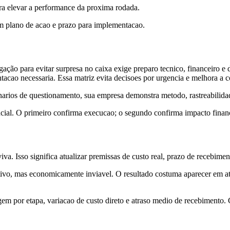
para elevar a performance da proxima rodada.
om plano de acao e prazo para implementacao.
ão para evitar surpresa no caixa exige preparo tecnico, financeiro e d
tacao necessaria. Essa matriz evita decisoes por urgencia e melhora a c
narios de questionamento, sua empresa demonstra metodo, rastreabilidade
cial. O primeiro confirma execucao; o segundo confirma impacto financei
viva. Isso significa atualizar premissas de custo real, prazo de recebim
ivo, mas economicamente inviavel. O resultado costuma aparecer em at
em por etapa, variacao de custo direto e atraso medio de recebimento. C