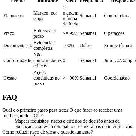
Frente
Indicador
Meta
Frequência
Responsáve
>=
Margem por
margem
Financeiro
Semanal
Controladoria
etapa
mínima
definida
Entregas no
Prazo
>= 95%
Semanal
Operações
prazo
Evidências
Documentacao
100%
Diário
Equipe técnica
completas
Não
Conformidade
conformidades
0
Semanal
Jurídico/Compli
críticas
Ações
Gestao
concluidas no
>= 90%
Semanal
Coordenacao
prazo
FAQ
Qual e o primeiro passo para tratar O que fazer ao receber uma
notificação do TCU?
Mapear requisitos, riscos e critérios de decisão antes da
execução. Isso evita retrabalho e reduz falhas de interpretacao.
Como reduzir risco de glosa e questionamento?