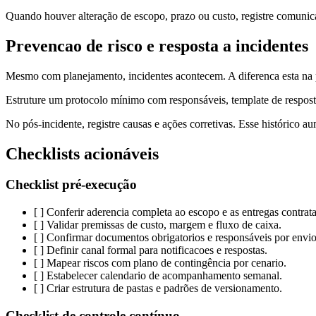
Quando houver alteração de escopo, prazo ou custo, registre comunicaç
Prevencao de risco e resposta a incidentes
Mesmo com planejamento, incidentes acontecem. A diferenca esta na p
Estruture um protocolo mínimo com responsáveis, template de resposta e
No pós-incidente, registre causas e ações corretivas. Esse histórico a
Checklists acionáveis
Checklist pré-execução
[ ] Conferir aderencia completa ao escopo e as entregas contrat
[ ] Validar premissas de custo, margem e fluxo de caixa.
[ ] Confirmar documentos obrigatorios e responsáveis por envio
[ ] Definir canal formal para notificacoes e respostas.
[ ] Mapear riscos com plano de contingência por cenario.
[ ] Estabelecer calendario de acompanhamento semanal.
[ ] Criar estrutura de pastas e padrões de versionamento.
Checklist de controle contínuo