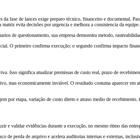
 da fase de lances exige preparo técnico, financeiro e documental. Para 
 matriz evita decisões por urgencia e melhora a consistencia da equipe.
narios de questionamento, sua empresa demonstra metodo, rastreabilidade
cial. O primeiro confirma execução; o segundo confirma impacto financei
viva. Isso significa atualizar premissas de custo real, prazo de recebim
ivo, mas economicamente inviável. O resultado costuma aparecer em at
em por etapa, variação de custo direto e atraso medio de recebimento. C
r e validar evidências durante a execução, no mesmo ritmo das entregas
o de perda de arquivo e acelera auditorias internas e externas, inclusi