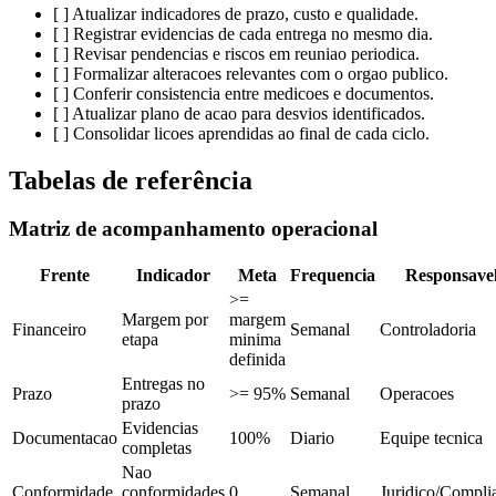
[ ] Atualizar indicadores de prazo, custo e qualidade.
[ ] Registrar evidencias de cada entrega no mesmo dia.
[ ] Revisar pendencias e riscos em reuniao periodica.
[ ] Formalizar alteracoes relevantes com o orgao publico.
[ ] Conferir consistencia entre medicoes e documentos.
[ ] Atualizar plano de acao para desvios identificados.
[ ] Consolidar licoes aprendidas ao final de cada ciclo.
Tabelas de referência
Matriz de acompanhamento operacional
Frente
Indicador
Meta
Frequencia
Responsave
>=
Margem por
margem
Financeiro
Semanal
Controladoria
etapa
minima
definida
Entregas no
Prazo
>= 95%
Semanal
Operacoes
prazo
Evidencias
Documentacao
100%
Diario
Equipe tecnica
completas
Nao
Conformidade
conformidades
0
Semanal
Juridico/Compli