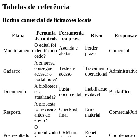
Tabelas de referência
Rotina comercial de licitacoes locais
Pergunta
Ferramenta
Etapa
Risco
Responsav
de controle
ou prova
O edital foi
Agenda e
Perder
Monitoramento
identificado
Comercial
alertas
prazo
cedo?
A empresa
consegue
Teste de
Travamento
Cadastro
Administrativ
acessar o
acesso
operacional
portal hoje?
A biblioteca
Pasta
Inabilitacao
Documento
esta
Backoffice
documental
evitavel
atualizada?
A proposta
foi revisada
Checklist
Erro
Resposta
Comercial/Jur
antes do
final
material
envio?
O
aprendizado
CRM ou
Repetir
Pos-resultado
Coordenacao