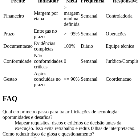
Frente
Indicador
Meta
Frequência
Responsáve
>=
Margem por
margem
Financeiro
Semanal
Controladoria
etapa
mínima
definida
Entregas no
Prazo
>= 95%
Semanal
Operações
prazo
Evidências
Documentacao
100%
Diário
Equipe técnica
completas
Não
Conformidade
conformidades
0
Semanal
Jurídico/Compli
críticas
Ações
Gestao
concluidas no
>= 90%
Semanal
Coordenacao
prazo
FAQ
Qual e o primeiro passo para tratar Licitações de tecnologia:
oportunidades e desafios?
Mapear requisitos, riscos e critérios de decisão antes da
execução. Isso evita retrabalho e reduz falhas de interpretacao.
Como reduzir risco de glosa e questionamento?