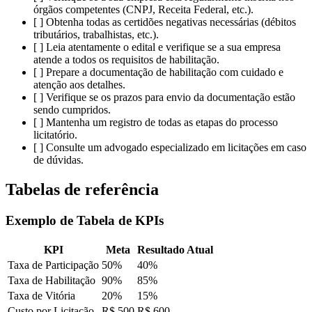
órgãos competentes (CNPJ, Receita Federal, etc.).
[ ] Obtenha todas as certidões negativas necessárias (débitos
tributários, trabalhistas, etc.).
[ ] Leia atentamente o edital e verifique se a sua empresa
atende a todos os requisitos de habilitação.
[ ] Prepare a documentação de habilitação com cuidado e
atenção aos detalhes.
[ ] Verifique se os prazos para envio da documentação estão
sendo cumpridos.
[ ] Mantenha um registro de todas as etapas do processo
licitatório.
[ ] Consulte um advogado especializado em licitações em caso
de dúvidas.
Tabelas de referência
Exemplo de Tabela de KPIs
KPI
Meta
Resultado Atual
Taxa de Participação
50%
40%
Taxa de Habilitação
90%
85%
Taxa de Vitória
20%
15%
Custo por Licitação
R$ 500
R$ 600