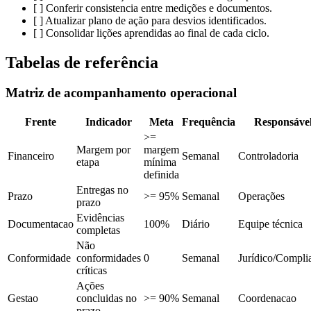
[ ] Conferir consistencia entre medições e documentos.
[ ] Atualizar plano de ação para desvios identificados.
[ ] Consolidar lições aprendidas ao final de cada ciclo.
Tabelas de referência
Matriz de acompanhamento operacional
Frente
Indicador
Meta
Frequência
Responsáve
>=
Margem por
margem
Financeiro
Semanal
Controladoria
etapa
mínima
definida
Entregas no
Prazo
>= 95%
Semanal
Operações
prazo
Evidências
Documentacao
100%
Diário
Equipe técnica
completas
Não
Conformidade
conformidades
0
Semanal
Jurídico/Compli
críticas
Ações
Gestao
concluidas no
>= 90%
Semanal
Coordenacao
prazo