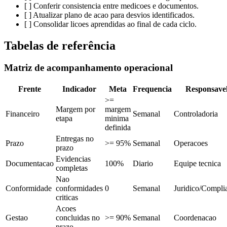
[ ] Conferir consistencia entre medicoes e documentos.
[ ] Atualizar plano de acao para desvios identificados.
[ ] Consolidar licoes aprendidas ao final de cada ciclo.
Tabelas de referência
Matriz de acompanhamento operacional
Frente
Indicador
Meta
Frequencia
Responsave
>=
Margem por
margem
Financeiro
Semanal
Controladoria
etapa
minima
definida
Entregas no
Prazo
>= 95%
Semanal
Operacoes
prazo
Evidencias
Documentacao
100%
Diario
Equipe tecnica
completas
Nao
Conformidade
conformidades
0
Semanal
Juridico/Compli
criticas
Acoes
Gestao
concluidas no
>= 90%
Semanal
Coordenacao
prazo