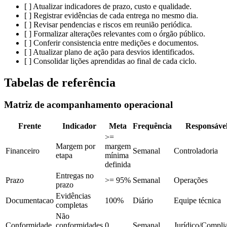
[ ] Atualizar indicadores de prazo, custo e qualidade.
[ ] Registrar evidências de cada entrega no mesmo dia.
[ ] Revisar pendencias e riscos em reunião periódica.
[ ] Formalizar alterações relevantes com o órgão público.
[ ] Conferir consistencia entre medições e documentos.
[ ] Atualizar plano de ação para desvios identificados.
[ ] Consolidar lições aprendidas ao final de cada ciclo.
Tabelas de referência
Matriz de acompanhamento operacional
Frente
Indicador
Meta
Frequência
Responsáve
>=
Margem por
margem
Financeiro
Semanal
Controladoria
etapa
mínima
definida
Entregas no
Prazo
>= 95%
Semanal
Operações
prazo
Evidências
Documentacao
100%
Diário
Equipe técnica
completas
Não
Conformidade
conformidades
0
Semanal
Jurídico/Compli