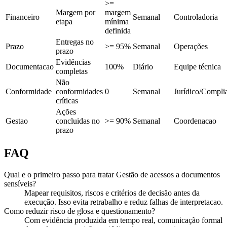
>=
Margem por
margem
Financeiro
Semanal
Controladoria
etapa
mínima
definida
Entregas no
Prazo
>= 95%
Semanal
Operações
prazo
Evidências
Documentacao
100%
Diário
Equipe técnica
completas
Não
Conformidade
conformidades
0
Semanal
Jurídico/Compli
críticas
Ações
Gestao
concluidas no
>= 90%
Semanal
Coordenacao
prazo
FAQ
Qual e o primeiro passo para tratar Gestão de acessos a documentos
sensíveis?
Mapear requisitos, riscos e critérios de decisão antes da
execução. Isso evita retrabalho e reduz falhas de interpretacao.
Como reduzir risco de glosa e questionamento?
Com evidência produzida em tempo real, comunicação formal