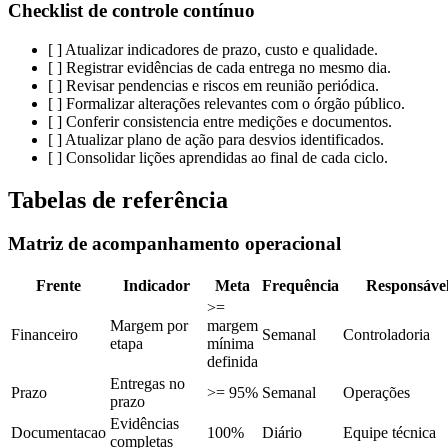
Checklist de controle contínuo
[ ] Atualizar indicadores de prazo, custo e qualidade.
[ ] Registrar evidências de cada entrega no mesmo dia.
[ ] Revisar pendencias e riscos em reunião periódica.
[ ] Formalizar alterações relevantes com o órgão público.
[ ] Conferir consistencia entre medições e documentos.
[ ] Atualizar plano de ação para desvios identificados.
[ ] Consolidar lições aprendidas ao final de cada ciclo.
Tabelas de referência
Matriz de acompanhamento operacional
Frente
Indicador
Meta
Frequência
Responsáve
>=
Margem por
margem
Financeiro
Semanal
Controladoria
etapa
mínima
definida
Entregas no
Prazo
>= 95%
Semanal
Operações
prazo
Evidências
Documentacao
100%
Diário
Equipe técnica
completas