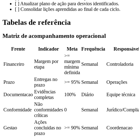
[ ] Atualizar plano de ação para desvios identificados.
[ ] Consolidar lições aprendidas ao final de cada ciclo.
Tabelas de referência
Matriz de acompanhamento operacional
Frente
Indicador
Meta
Frequência
Responsáve
>=
Margem por
margem
Financeiro
Semanal
Controladoria
etapa
mínima
definida
Entregas no
Prazo
>= 95%
Semanal
Operações
prazo
Evidências
Documentacao
100%
Diário
Equipe técnica
completas
Não
Conformidade
conformidades
0
Semanal
Jurídico/Compli
críticas
Ações
Gestao
concluidas no
>= 90%
Semanal
Coordenacao
prazo