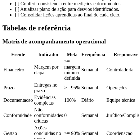
[ ] Conferir consistencia entre medições e documentos.
[ ] Atualizar plano de ação para desvios identificados.
[ ] Consolidar lições aprendidas ao final de cada ciclo.
Tabelas de referência
Matriz de acompanhamento operacional
Frente
Indicador
Meta
Frequência
Responsáve
>=
Margem por
margem
Financeiro
Semanal
Controladoria
etapa
mínima
definida
Entregas no
Prazo
>= 95%
Semanal
Operações
prazo
Evidências
Documentacao
100%
Diário
Equipe técnica
completas
Não
Conformidade
conformidades
0
Semanal
Jurídico/Compli
críticas
Ações
Gestao
concluidas no
>= 90%
Semanal
Coordenacao
prazo