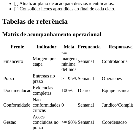
[ ] Atualizar plano de acao para desvios identificados.
[ ] Consolidar licoes aprendidas ao final de cada ciclo.
Tabelas de referência
Matriz de acompanhamento operacional
Frente
Indicador
Meta
Frequencia
Responsave
>=
Margem por
margem
Financeiro
Semanal
Controladoria
etapa
minima
definida
Entregas no
Prazo
>= 95%
Semanal
Operacoes
prazo
Evidencias
Documentacao
100%
Diario
Equipe tecnica
completas
Nao
Conformidade
conformidades
0
Semanal
Juridico/Compli
criticas
Acoes
Gestao
concluidas no
>= 90%
Semanal
Coordenacao
prazo