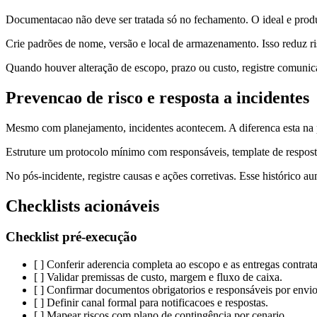
Documentacao não deve ser tratada só no fechamento. O ideal e produzi
Crie padrões de nome, versão e local de armazenamento. Isso reduz risc
Quando houver alteração de escopo, prazo ou custo, registre comunicaç
Prevencao de risco e resposta a incidentes
Mesmo com planejamento, incidentes acontecem. A diferenca esta na p
Estruture um protocolo mínimo com responsáveis, template de resposta e
No pós-incidente, registre causas e ações corretivas. Esse histórico a
Checklists acionáveis
Checklist pré-execução
[ ] Conferir aderencia completa ao escopo e as entregas contrat
[ ] Validar premissas de custo, margem e fluxo de caixa.
[ ] Confirmar documentos obrigatorios e responsáveis por envio
[ ] Definir canal formal para notificacoes e respostas.
[ ] Mapear riscos com plano de contingência por cenario.