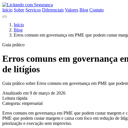
Início
Sobre
Serviços
Diferenciais
Valores
Blog
Contato
Início
Blog
Erros comuns em governança em PME que podem custar margem
Guia prático
Erros comuns em governança e
de litígios
Guia prático sobre Erros comuns em governança em PME que podem cus
Atualizado em 9 de março de 2026
Leitura rápida
Categoria: empresarial
Erros comuns em governança em PME que podem custar margem e caixa
PME que podem custar margem e caixa com foco em redução de litígios 
priorização e execução sem improviso.