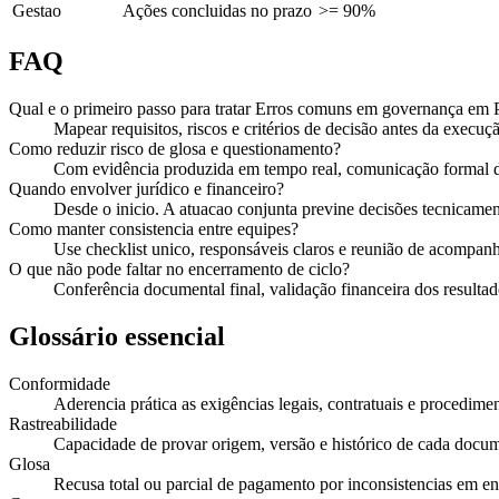
Gestao
Ações concluidas no prazo
>= 90%
FAQ
Qual e o primeiro passo para tratar Erros comuns em governança em
Mapear requisitos, riscos e critérios de decisão antes da execuçã
Como reduzir risco de glosa e questionamento?
Com evidência produzida em tempo real, comunicação formal de
Quando envolver jurídico e financeiro?
Desde o inicio. A atuacao conjunta previne decisões tecnicament
Como manter consistencia entre equipes?
Use checklist unico, responsáveis claros e reunião de acompan
O que não pode faltar no encerramento de ciclo?
Conferência documental final, validação financeira dos resultado
Glossário essencial
Conformidade
Aderencia prática as exigências legais, contratuais e procedimen
Rastreabilidade
Capacidade de provar origem, versão e histórico de cada docu
Glosa
Recusa total ou parcial de pagamento por inconsistencias em e