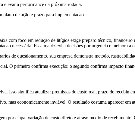
para elevar a performance da próxima rodada.
om plano de ação e prazo para implementacao.
om foco em redução de litígios exige preparo técnico, financeiro e d
tacao necessária. Essa matriz evita decisões por urgencia e melhora a c
narios de questionamento, sua empresa demonstra metodo, rastreabilidade
cial. O primeiro confirma execução; o segundo confirma impacto financei
viva. Isso significa atualizar premissas de custo real, prazo de recebim
ivo, mas economicamente inviável. O resultado costuma aparecer em at
em por etapa, variação de custo direto e atraso medio de recebimento. C