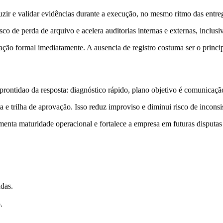
r e validar evidências durante a execução, no mesmo ritmo das entregas
o de perda de arquivo e acelera auditorias internas e externas, inclusi
ão formal imediatamente. A ausencia de registro costuma ser o principa
rontidao da resposta: diagnóstico rápido, plano objetivo é comunicaçã
 trilha de aprovação. Isso reduz improviso e diminui risco de inconsiste
umenta maturidade operacional e fortalece a empresa em futuras disputas
adas.
.