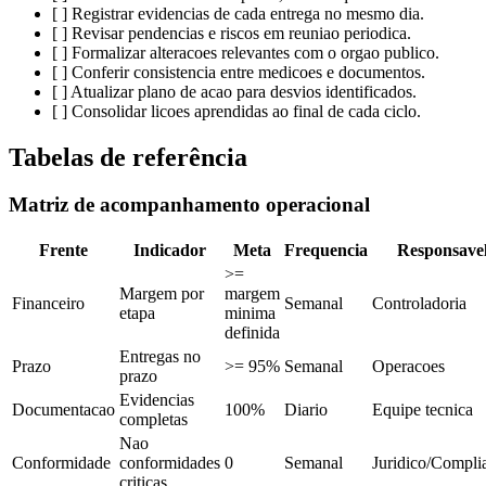
[ ] Registrar evidencias de cada entrega no mesmo dia.
[ ] Revisar pendencias e riscos em reuniao periodica.
[ ] Formalizar alteracoes relevantes com o orgao publico.
[ ] Conferir consistencia entre medicoes e documentos.
[ ] Atualizar plano de acao para desvios identificados.
[ ] Consolidar licoes aprendidas ao final de cada ciclo.
Tabelas de referência
Matriz de acompanhamento operacional
Frente
Indicador
Meta
Frequencia
Responsave
>=
Margem por
margem
Financeiro
Semanal
Controladoria
etapa
minima
definida
Entregas no
Prazo
>= 95%
Semanal
Operacoes
prazo
Evidencias
Documentacao
100%
Diario
Equipe tecnica
completas
Nao
Conformidade
conformidades
0
Semanal
Juridico/Compli
criticas