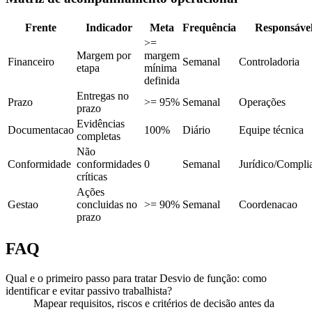
Frente
Indicador
Meta
Frequência
Responsáve
>=
Margem por
margem
Financeiro
Semanal
Controladoria
etapa
mínima
definida
Entregas no
Prazo
>= 95%
Semanal
Operações
prazo
Evidências
Documentacao
100%
Diário
Equipe técnica
completas
Não
Conformidade
conformidades
0
Semanal
Jurídico/Compli
críticas
Ações
Gestao
concluidas no
>= 90%
Semanal
Coordenacao
prazo
FAQ
Qual e o primeiro passo para tratar Desvio de função: como
identificar e evitar passivo trabalhista?
Mapear requisitos, riscos e critérios de decisão antes da