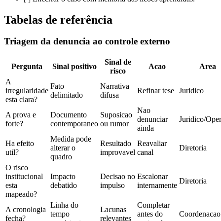
Tabelas de referência
Triagem da denuncia ao controle externo
Sinal de
Pergunta
Sinal positivo
Acao
Area
risco
A
Fato
Narrativa
irregularidade
Refinar tese
Juridico
delimitado
difusa
esta clara?
Nao
A prova e
Documento
Suposicao
denunciar
Juridico/Ope
forte?
contemporaneo
ou rumor
ainda
Medida pode
Ha efeito
Resultado
Reavaliar
alterar o
Diretoria
util?
improvavel
canal
quadro
O risco
institucional
Impacto
Decisao no
Escalonar
Diretoria
esta
debatido
impulso
internamente
mapeado?
Linha do
Completar
A cronologia
Lacunas
tempo
antes do
Coordenacao
fecha?
relevantes