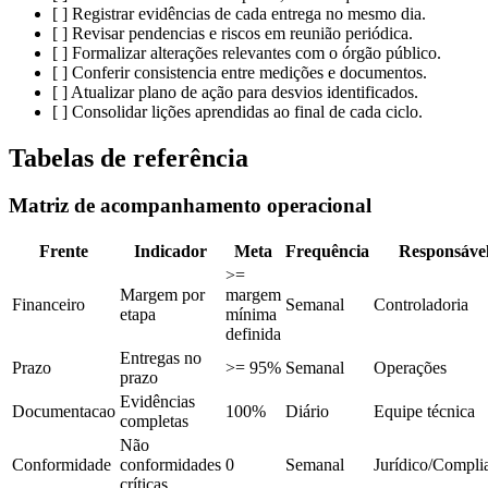
[ ] Registrar evidências de cada entrega no mesmo dia.
[ ] Revisar pendencias e riscos em reunião periódica.
[ ] Formalizar alterações relevantes com o órgão público.
[ ] Conferir consistencia entre medições e documentos.
[ ] Atualizar plano de ação para desvios identificados.
[ ] Consolidar lições aprendidas ao final de cada ciclo.
Tabelas de referência
Matriz de acompanhamento operacional
Frente
Indicador
Meta
Frequência
Responsáve
>=
Margem por
margem
Financeiro
Semanal
Controladoria
etapa
mínima
definida
Entregas no
Prazo
>= 95%
Semanal
Operações
prazo
Evidências
Documentacao
100%
Diário
Equipe técnica
completas
Não
Conformidade
conformidades
0
Semanal
Jurídico/Compli
críticas