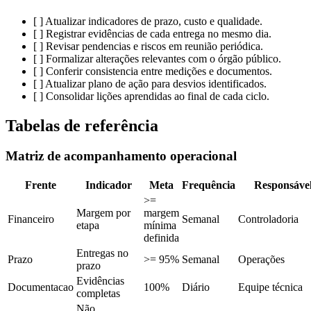
[ ] Atualizar indicadores de prazo, custo e qualidade.
[ ] Registrar evidências de cada entrega no mesmo dia.
[ ] Revisar pendencias e riscos em reunião periódica.
[ ] Formalizar alterações relevantes com o órgão público.
[ ] Conferir consistencia entre medições e documentos.
[ ] Atualizar plano de ação para desvios identificados.
[ ] Consolidar lições aprendidas ao final de cada ciclo.
Tabelas de referência
Matriz de acompanhamento operacional
Frente
Indicador
Meta
Frequência
Responsáve
>=
Margem por
margem
Financeiro
Semanal
Controladoria
etapa
mínima
definida
Entregas no
Prazo
>= 95%
Semanal
Operações
prazo
Evidências
Documentacao
100%
Diário
Equipe técnica
completas
Não