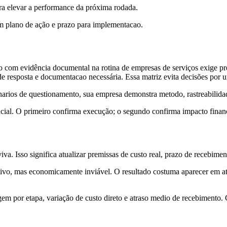
para elevar a performance da próxima rodada.
om plano de ação e prazo para implementacao.
o com evidência documental na rotina de empresas de serviços exige pre
o de resposta e documentacao necessária. Essa matriz evita decisões por 
narios de questionamento, sua empresa demonstra metodo, rastreabilidade
cial. O primeiro confirma execução; o segundo confirma impacto financei
viva. Isso significa atualizar premissas de custo real, prazo de recebim
ivo, mas economicamente inviável. O resultado costuma aparecer em at
em por etapa, variação de custo direto e atraso medio de recebimento. C