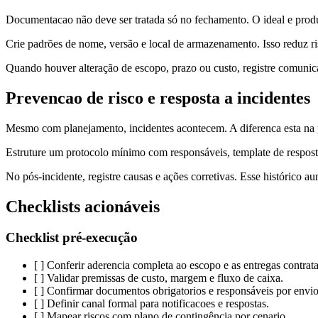
Documentacao não deve ser tratada só no fechamento. O ideal e produzi
Crie padrões de nome, versão e local de armazenamento. Isso reduz risc
Quando houver alteração de escopo, prazo ou custo, registre comunicaç
Prevencao de risco e resposta a incidentes
Mesmo com planejamento, incidentes acontecem. A diferenca esta na p
Estruture um protocolo mínimo com responsáveis, template de resposta e
No pós-incidente, registre causas e ações corretivas. Esse histórico a
Checklists acionáveis
Checklist pré-execução
[ ] Conferir aderencia completa ao escopo e as entregas contrat
[ ] Validar premissas de custo, margem e fluxo de caixa.
[ ] Confirmar documentos obrigatorios e responsáveis por envio
[ ] Definir canal formal para notificacoes e respostas.
[ ] Mapear riscos com plano de contingência por cenario.