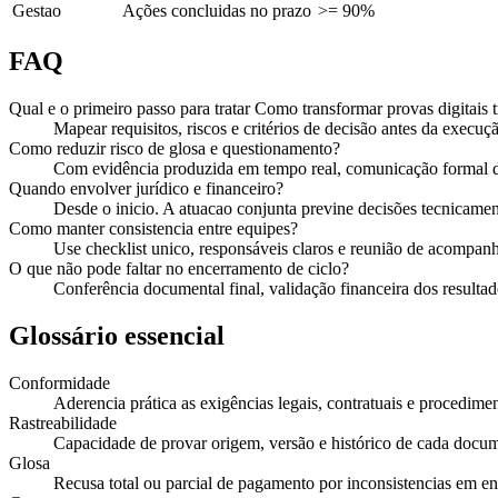
Gestao
Ações concluidas no prazo
>= 90%
FAQ
Qual e o primeiro passo para tratar Como transformar provas digitais
Mapear requisitos, riscos e critérios de decisão antes da execuçã
Como reduzir risco de glosa e questionamento?
Com evidência produzida em tempo real, comunicação formal de
Quando envolver jurídico e financeiro?
Desde o inicio. A atuacao conjunta previne decisões tecnicament
Como manter consistencia entre equipes?
Use checklist unico, responsáveis claros e reunião de acompan
O que não pode faltar no encerramento de ciclo?
Conferência documental final, validação financeira dos resultado
Glossário essencial
Conformidade
Aderencia prática as exigências legais, contratuais e procedimen
Rastreabilidade
Capacidade de provar origem, versão e histórico de cada docu
Glosa
Recusa total ou parcial de pagamento por inconsistencias em e