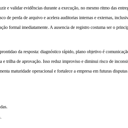
r e validar evidências durante a execução, no mesmo ritmo das entregas
o de perda de arquivo e acelera auditorias internas e externas, inclusi
ão formal imediatamente. A ausencia de registro costuma ser o principa
rontidao da resposta: diagnóstico rápido, plano objetivo é comunicaçã
 trilha de aprovação. Isso reduz improviso e diminui risco de inconsiste
umenta maturidade operacional e fortalece a empresa em futuras disputas
adas.
.