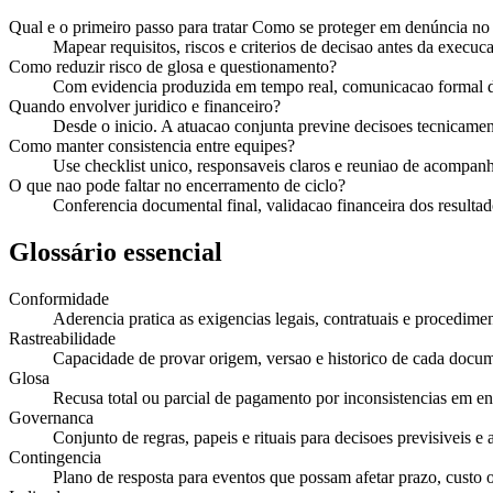
Qual e o primeiro passo para tratar Como se proteger em denúncia n
Mapear requisitos, riscos e criterios de decisao antes da execuca
Como reduzir risco de glosa e questionamento?
Com evidencia produzida em tempo real, comunicacao formal de
Quando envolver juridico e financeiro?
Desde o inicio. A atuacao conjunta previne decisoes tecnicament
Como manter consistencia entre equipes?
Use checklist unico, responsaveis claros e reuniao de acompan
O que nao pode faltar no encerramento de ciclo?
Conferencia documental final, validacao financeira dos resultado
Glossário essencial
Conformidade
Aderencia pratica as exigencias legais, contratuais e procedimen
Rastreabilidade
Capacidade de provar origem, versao e historico de cada docu
Glosa
Recusa total ou parcial de pagamento por inconsistencias em e
Governanca
Conjunto de regras, papeis e rituais para decisoes previsiveis e 
Contingencia
Plano de resposta para eventos que possam afetar prazo, custo 