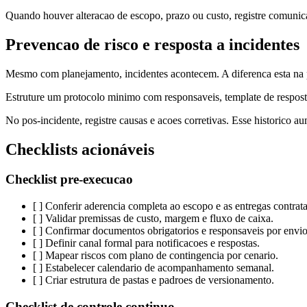
Quando houver alteracao de escopo, prazo ou custo, registre comunicac
Prevencao de risco e resposta a incidentes
Mesmo com planejamento, incidentes acontecem. A diferenca esta na p
Estruture um protocolo minimo com responsaveis, template de resposta e
No pos-incidente, registre causas e acoes corretivas. Esse historico a
Checklists acionáveis
Checklist pre-execucao
[ ] Conferir aderencia completa ao escopo e as entregas contrat
[ ] Validar premissas de custo, margem e fluxo de caixa.
[ ] Confirmar documentos obrigatorios e responsaveis por envio
[ ] Definir canal formal para notificacoes e respostas.
[ ] Mapear riscos com plano de contingencia por cenario.
[ ] Estabelecer calendario de acompanhamento semanal.
[ ] Criar estrutura de pastas e padroes de versionamento.
Checklist de controle continuo