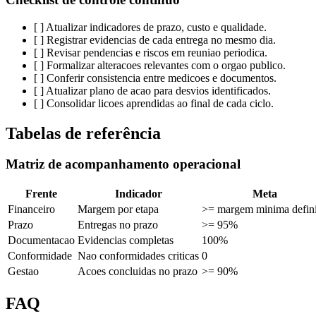
[ ] Atualizar indicadores de prazo, custo e qualidade.
[ ] Registrar evidencias de cada entrega no mesmo dia.
[ ] Revisar pendencias e riscos em reuniao periodica.
[ ] Formalizar alteracoes relevantes com o orgao publico.
[ ] Conferir consistencia entre medicoes e documentos.
[ ] Atualizar plano de acao para desvios identificados.
[ ] Consolidar licoes aprendidas ao final de cada ciclo.
Tabelas de referência
Matriz de acompanhamento operacional
Frente
Indicador
Meta
Financeiro
Margem por etapa
>= margem minima defin
Prazo
Entregas no prazo
>= 95%
Documentacao
Evidencias completas
100%
Conformidade
Nao conformidades criticas
0
Gestao
Acoes concluidas no prazo
>= 90%
FAQ