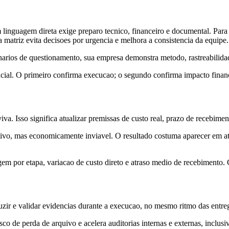
uagem direta exige preparo tecnico, financeiro e documental. Para redu
 matriz evita decisoes por urgencia e melhora a consistencia da equipe.
narios de questionamento, sua empresa demonstra metodo, rastreabilidade
cial. O primeiro confirma execucao; o segundo confirma impacto financei
viva. Isso significa atualizar premissas de custo real, prazo de recebim
ivo, mas economicamente inviavel. O resultado costuma aparecer em at
em por etapa, variacao de custo direto e atraso medio de recebimento. C
r e validar evidencias durante a execucao, no mesmo ritmo das entregas
o de perda de arquivo e acelera auditorias internas e externas, inclusi