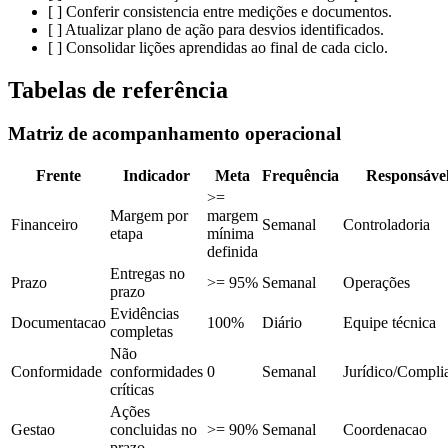
[ ] Conferir consistencia entre medições e documentos.
[ ] Atualizar plano de ação para desvios identificados.
[ ] Consolidar lições aprendidas ao final de cada ciclo.
Tabelas de referência
Matriz de acompanhamento operacional
Frente
Indicador
Meta
Frequência
Responsáve
>=
Margem por
margem
Financeiro
Semanal
Controladoria
etapa
mínima
definida
Entregas no
Prazo
>= 95%
Semanal
Operações
prazo
Evidências
Documentacao
100%
Diário
Equipe técnica
completas
Não
Conformidade
conformidades
0
Semanal
Jurídico/Compli
críticas
Ações
Gestao
concluidas no
>= 90%
Semanal
Coordenacao
prazo