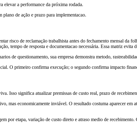
para elevar a performance da próxima rodada.
om plano de ação e prazo para implementacao.
tar risco de reclamação trabalhista antes do fechamento mensal da folh
ecução, tempo de resposta e documentacao necessária. Essa matriz evita 
narios de questionamento, sua empresa demonstra metodo, rastreabilidade
cial. O primeiro confirma execução; o segundo confirma impacto financei
viva. Isso significa atualizar premissas de custo real, prazo de recebim
ivo, mas economicamente inviável. O resultado costuma aparecer em at
em por etapa, variação de custo direto e atraso medio de recebimento. C