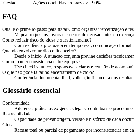
Gestao
Ações concluidas no prazo
>= 90%
FAQ
Qual e o primeiro passo para tratar Como organizar terceirização e re
Mapear requisitos, riscos e critérios de decisão antes da execuçã
Como reduzir risco de glosa e questionamento?
Com evidência produzida em tempo real, comunicação formal de
Quando envolver jurídico e financeiro?
Desde o inicio. A atuacao conjunta previne decisões tecnicament
Como manter consistencia entre equipes?
Use checklist unico, responsáveis claros e reunião de acompan
O que não pode faltar no encerramento de ciclo?
Conferência documental final, validação financeira dos resultado
Glossário essencial
Conformidade
Aderencia prática as exigências legais, contratuais e procedimen
Rastreabilidade
Capacidade de provar origem, versão e histórico de cada docu
Glosa
Recusa total ou parcial de pagamento por inconsistencias em e