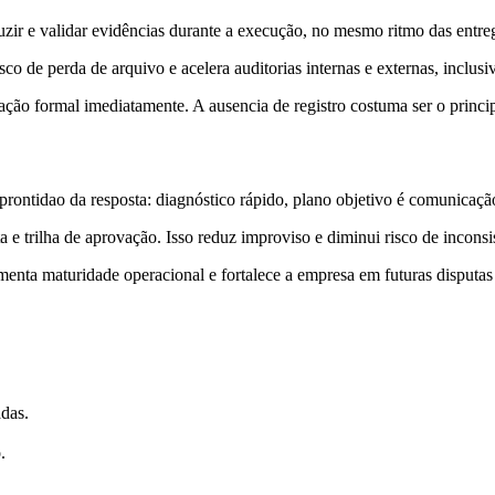
r e validar evidências durante a execução, no mesmo ritmo das entregas
o de perda de arquivo e acelera auditorias internas e externas, inclusi
ão formal imediatamente. A ausencia de registro costuma ser o principa
rontidao da resposta: diagnóstico rápido, plano objetivo é comunicaçã
 trilha de aprovação. Isso reduz improviso e diminui risco de inconsiste
umenta maturidade operacional e fortalece a empresa em futuras disputas
adas.
.