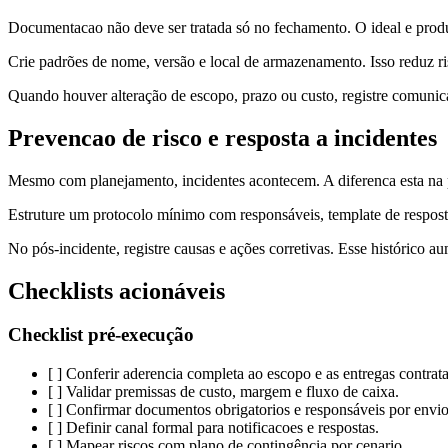
Documentacao não deve ser tratada só no fechamento. O ideal e produzi
Crie padrões de nome, versão e local de armazenamento. Isso reduz risc
Quando houver alteração de escopo, prazo ou custo, registre comunicaç
Prevencao de risco e resposta a incidentes
Mesmo com planejamento, incidentes acontecem. A diferenca esta na p
Estruture um protocolo mínimo com responsáveis, template de resposta e
No pós-incidente, registre causas e ações corretivas. Esse histórico a
Checklists acionáveis
Checklist pré-execução
[ ] Conferir aderencia completa ao escopo e as entregas contrat
[ ] Validar premissas de custo, margem e fluxo de caixa.
[ ] Confirmar documentos obrigatorios e responsáveis por envio
[ ] Definir canal formal para notificacoes e respostas.
[ ] Mapear riscos com plano de contingência por cenario.