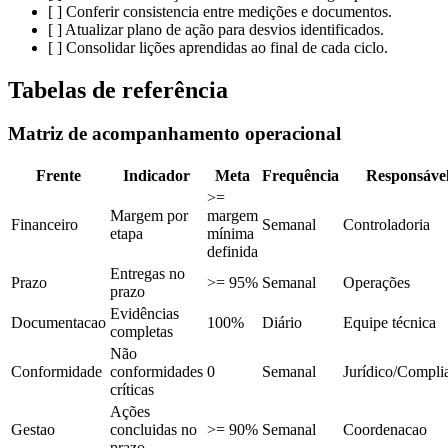
[ ] Conferir consistencia entre medições e documentos.
[ ] Atualizar plano de ação para desvios identificados.
[ ] Consolidar lições aprendidas ao final de cada ciclo.
Tabelas de referência
Matriz de acompanhamento operacional
Frente
Indicador
Meta
Frequência
Responsáve
>=
Margem por
margem
Financeiro
Semanal
Controladoria
etapa
mínima
definida
Entregas no
Prazo
>= 95%
Semanal
Operações
prazo
Evidências
Documentacao
100%
Diário
Equipe técnica
completas
Não
Conformidade
conformidades
0
Semanal
Jurídico/Compli
críticas
Ações
Gestao
concluidas no
>= 90%
Semanal
Coordenacao
prazo