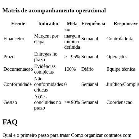
Matriz de acompanhamento operacional
Frente
Indicador
Meta
Frequência
Responsáve
>=
Margem por
margem
Financeiro
Semanal
Controladoria
etapa
mínima
definida
Entregas no
Prazo
>= 95%
Semanal
Operações
prazo
Evidências
Documentacao
100%
Diário
Equipe técnica
completas
Não
Conformidade
conformidades
0
Semanal
Jurídico/Compli
críticas
Ações
Gestao
concluidas no
>= 90%
Semanal
Coordenacao
prazo
FAQ
Qual e o primeiro passo para tratar Como organizar contratos com